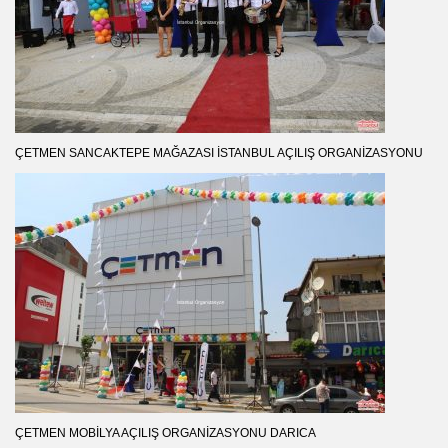
ÇETMEN SANCAKTEPE MAĞAZASI İSTANBUL AÇILIŞ ORGANIZASYONU
ÇETMEN MOBILYA AÇILIŞ ORGANIZASYONU DARICA