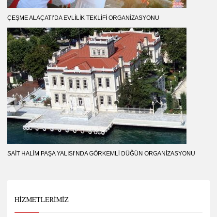
ÇEŞME ALAÇATI’DA EVLILIK TEKLIFI ORGANIZASYONU
SAIT HALIM PAŞA YALISI’NDA GÖRKEMLI DÜĞÜN ORGANIZASYONU
HIZMETLERIMIZ