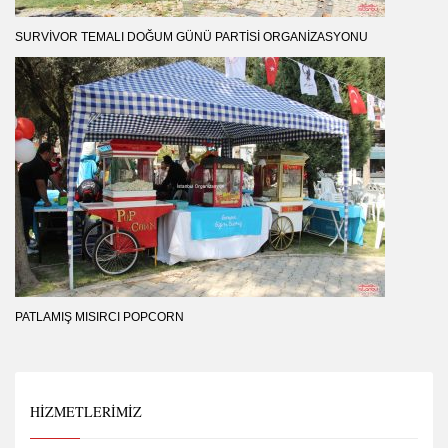
SURVIVOR TEMALI DOĞUM GÜNÜ PARTISI ORGANIZASYONU
PATLAMIŞ MISIRCI POPCORN
HIZMETLERIMIZ