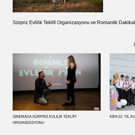
Sürpriz Evlilik Teklifi Organizasyonu ve Romantik Dakikal
SINEMADA SÜRPRIZ EVLILIK TEKLIFI
KIPA 22. YIL 
ORGANIZASYONU