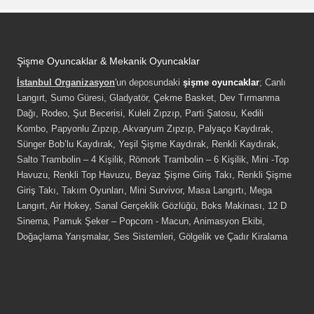
Şişme Oyuncaklar & Mekanik Oyuncaklar
İstanbul Organizasyon
'un deposundaki
şişme oyuncaklar
; Canlı
Langırt, Sumo Güresi, Gladyatör, Çekme Basket, Dev Tırmanma
Dağı, Rodeo, Şut Becerisi, Kuleli Zıpzıp, Parti Şatosu, Kedili
Kombo, Papyonlu Zıpzıp, Akvaryum Zıpzıp, Palyaço Kaydırak,
Sünger Bob’lu Kaydırak, Yeşil Şişme Kaydırak, Renkli Kaydırak,
Salto Trambolin – 4 Kişilik, Römork Trambolin – 6 Kişilik, Mini -Top
Havuzu, Renkli Top Havuzu, Beyaz Şişme Giriş Takı, Renkli Şişme
Giriş Takı, Takım Oyunları, Mini Survivor, Masa Langırtı, Mega
Langırt, Air Hokey, Sanal Gerçeklik Gözlüğü, Boks Makinası, 12 D
Sinema, Pamuk Şeker – Popcorn - Macun, Animasyon Ekibi,
Doğaçlama Yarışmalar, Ses Sistemleri, Gölgelik ve Çadır Kiralama