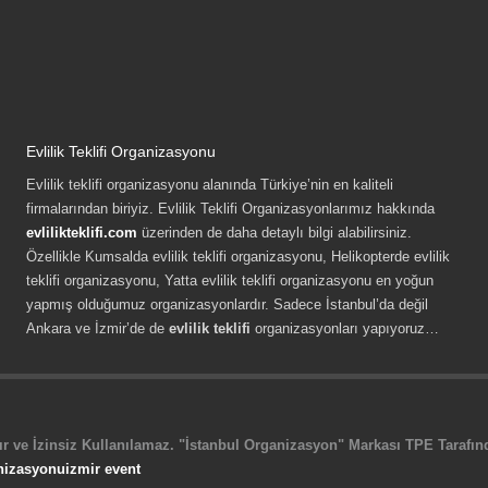
Evlilik Teklifi Organizasyonu
Evlilik teklifi organizasyonu alanında Türkiye’nin en kaliteli
firmalarından biriyiz. Evlilik Teklifi Organizasyonlarımız hakkında
evlilikteklifi.com
üzerinden de daha detaylı bilgi alabilirsiniz.
Özellikle Kumsalda evlilik teklifi organizasyonu, Helikopterde evlilik
teklifi organizasyonu, Yatta evlilik teklifi organizasyonu en yoğun
yapmış olduğumuz organizasyonlardır. Sadece İstanbul’da değil
Ankara ve İzmir’de de
evlilik teklifi
organizasyonları yapıyoruz…
r ve İzinsiz Kullanılamaz. "İstanbul Organizasyon" Markası TPE Tarafında
nizasyonu
izmir event