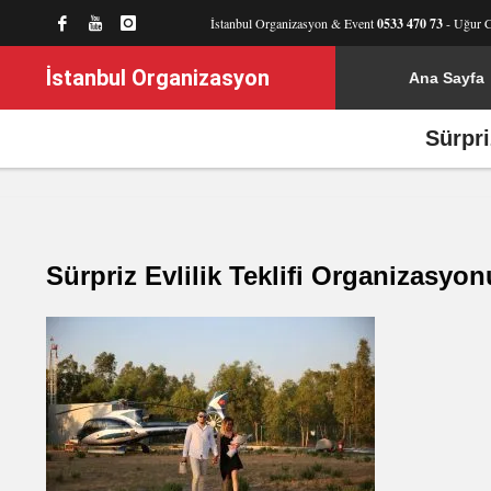
İstanbul Organizasyon & Event
0533 470 73
- Uğur 
İstanbul Organizasyon
Ana Sayfa
Sürpri
Sürpriz Evlilik Teklifi Organizasyo