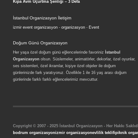
Kipa Avm Uçurtma Şenliği – 3 Defa
İstanbul Organizasyon İletişim
izmir event organizasyon
-
organizasyon
-
Event
Doğum Günü Organizasyon
Her yaşa özel doğum günü eğlencelerinde favoriniz
İstanbul
Organizasyon
olsun. Süslemeler, animatörler, dekorlar, özel oyunlar,
ses sistemleri, özel ikramlar, kişiye özel objeler ile doğum
günlerinizde fark yaratıyoruz. Özellikle 1 ile 16 yaş arası doğum
günlerinde farklı farklı eğlencelerimiz mevcuttur.
Copyright © 2007 - 2025 İstanbul Organizasyon - Her Hakkı Saklıdı
bodrum organizasyon
izmir organizasyon
evlilik teklifi
piknik orga