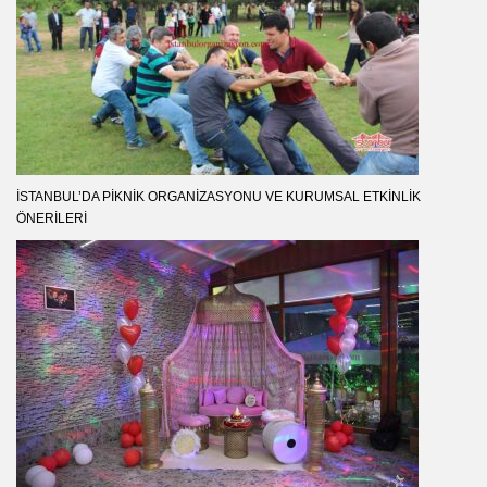
İSTANBUL’DA PIKNIK ORGANIZASYONU VE KURUMSAL ETKINLIK
ÖNERILERI