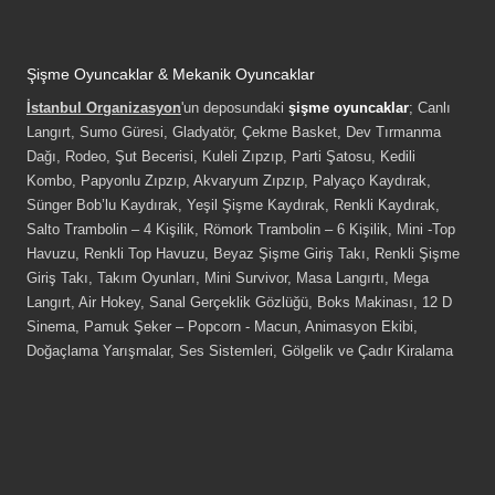
Şişme Oyuncaklar & Mekanik Oyuncaklar
İstanbul Organizasyon
'un deposundaki
şişme oyuncaklar
; Canlı
Langırt, Sumo Güresi, Gladyatör, Çekme Basket, Dev Tırmanma
Dağı, Rodeo, Şut Becerisi, Kuleli Zıpzıp, Parti Şatosu, Kedili
Kombo, Papyonlu Zıpzıp, Akvaryum Zıpzıp, Palyaço Kaydırak,
Sünger Bob’lu Kaydırak, Yeşil Şişme Kaydırak, Renkli Kaydırak,
Salto Trambolin – 4 Kişilik, Römork Trambolin – 6 Kişilik, Mini -Top
Havuzu, Renkli Top Havuzu, Beyaz Şişme Giriş Takı, Renkli Şişme
Giriş Takı, Takım Oyunları, Mini Survivor, Masa Langırtı, Mega
Langırt, Air Hokey, Sanal Gerçeklik Gözlüğü, Boks Makinası, 12 D
Sinema, Pamuk Şeker – Popcorn - Macun, Animasyon Ekibi,
Doğaçlama Yarışmalar, Ses Sistemleri, Gölgelik ve Çadır Kiralama