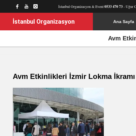
İstanbul Organizasyon & Event
0533 470 73
- Uğur 
İstanbul Organizasyon
Ana Sayfa
Avm Etkin
Avm Etkinlikleri İzmir Lokma İkram