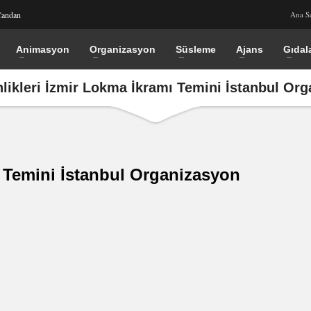
Candan
Ana S
Animasyon
Organizasyon
Süsleme
Ajans
Gıdal
likleri İzmir Lokma İkramı Temini İstanbul Or
ı Temini İstanbul Organizasyon