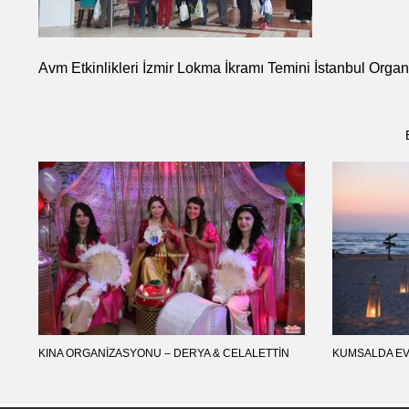
Avm Etkinlikleri İzmir Lokma İkramı Temini İstanbul Orga
KINA ORGANIZASYONU – DERYA & CELALETTIN
KUMSALDA EV