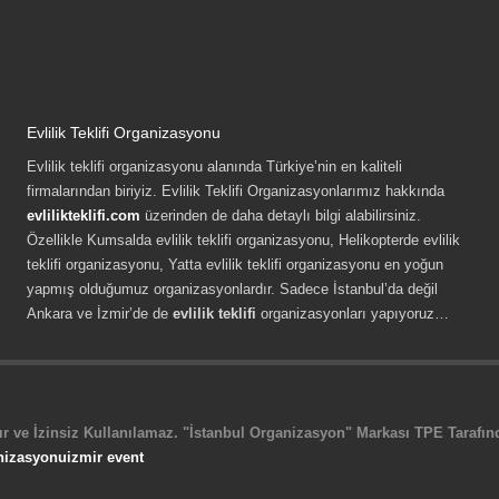
Evlilik Teklifi Organizasyonu
Evlilik teklifi organizasyonu alanında Türkiye’nin en kaliteli
firmalarından biriyiz. Evlilik Teklifi Organizasyonlarımız hakkında
evlilikteklifi.com
üzerinden de daha detaylı bilgi alabilirsiniz.
Özellikle Kumsalda evlilik teklifi organizasyonu, Helikopterde evlilik
teklifi organizasyonu, Yatta evlilik teklifi organizasyonu en yoğun
yapmış olduğumuz organizasyonlardır. Sadece İstanbul’da değil
Ankara ve İzmir’de de
evlilik teklifi
organizasyonları yapıyoruz…
r ve İzinsiz Kullanılamaz. "İstanbul Organizasyon" Markası TPE Tarafında
nizasyonu
izmir event