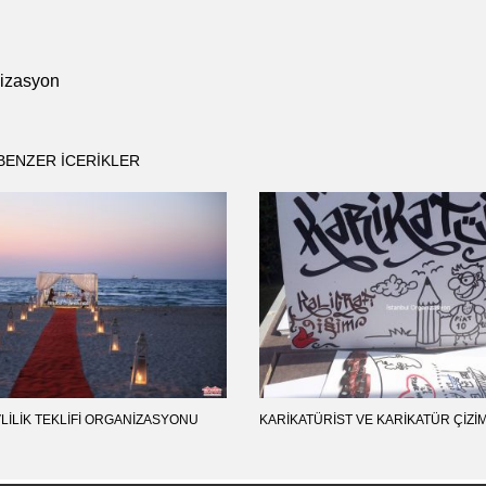
nizasyon
BENZER ICERIKLER
LILIK TEKLIFI ORGANIZASYONU
KARIKATÜRIST VE KARIKATÜR ÇIZIM