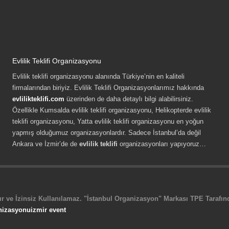
Evlilik Teklifi Organizasyonu
Evlilik teklifi organizasyonu alanında Türkiye’nin en kaliteli
firmalarından biriyiz. Evlilik Teklifi Organizasyonlarımız hakkında
evlilikteklifi.com
üzerinden de daha detaylı bilgi alabilirsiniz.
Özellikle Kumsalda evlilik teklifi organizasyonu, Helikopterde evlilik
teklifi organizasyonu, Yatta evlilik teklifi organizasyonu en yoğun
yapmış olduğumuz organizasyonlardır. Sadece İstanbul’da değil
Ankara ve İzmir’de de
evlilik teklifi
organizasyonları yapıyoruz…
r ve İzinsiz Kullanılamaz. "İstanbul Organizasyon" Markası TPE Tarafında
nizasyonu
izmir event