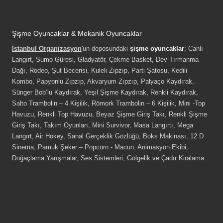
Şişme Oyuncaklar & Mekanik Oyuncaklar
İstanbul Organizasyon
'un deposundaki
şişme oyuncaklar
; Canlı
Langırt, Sumo Güresi, Gladyatör, Çekme Basket, Dev Tırmanma
Dağı, Rodeo, Şut Becerisi, Kuleli Zıpzıp, Parti Şatosu, Kedili
Kombo, Papyonlu Zıpzıp, Akvaryum Zıpzıp, Palyaço Kaydırak,
Sünger Bob’lu Kaydırak, Yeşil Şişme Kaydırak, Renkli Kaydırak,
Salto Trambolin – 4 Kişilik, Römork Trambolin – 6 Kişilik, Mini -Top
Havuzu, Renkli Top Havuzu, Beyaz Şişme Giriş Takı, Renkli Şişme
Giriş Takı, Takım Oyunları, Mini Survivor, Masa Langırtı, Mega
Langırt, Air Hokey, Sanal Gerçeklik Gözlüğü, Boks Makinası, 12 D
Sinema, Pamuk Şeker – Popcorn - Macun, Animasyon Ekibi,
Doğaçlama Yarışmalar, Ses Sistemleri, Gölgelik ve Çadır Kiralama