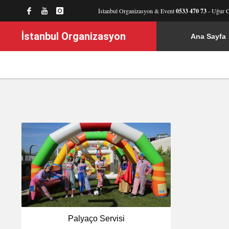
İstanbul Organizasyon & Event
0533 470 73
- Uğur 
İstanbul Organizasyon
Ana Sayfa
Palyaço Servisi