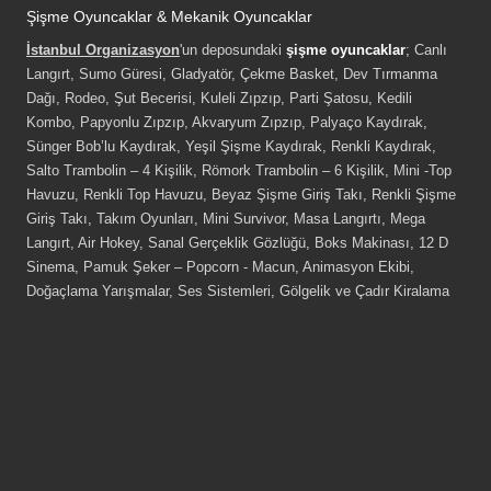
Şişme Oyuncaklar & Mekanik Oyuncaklar
İstanbul Organizasyon
'un deposundaki
şişme oyuncaklar
; Canlı
Langırt, Sumo Güresi, Gladyatör, Çekme Basket, Dev Tırmanma
Dağı, Rodeo, Şut Becerisi, Kuleli Zıpzıp, Parti Şatosu, Kedili
Kombo, Papyonlu Zıpzıp, Akvaryum Zıpzıp, Palyaço Kaydırak,
Sünger Bob’lu Kaydırak, Yeşil Şişme Kaydırak, Renkli Kaydırak,
Salto Trambolin – 4 Kişilik, Römork Trambolin – 6 Kişilik, Mini -Top
Havuzu, Renkli Top Havuzu, Beyaz Şişme Giriş Takı, Renkli Şişme
Giriş Takı, Takım Oyunları, Mini Survivor, Masa Langırtı, Mega
Langırt, Air Hokey, Sanal Gerçeklik Gözlüğü, Boks Makinası, 12 D
Sinema, Pamuk Şeker – Popcorn - Macun, Animasyon Ekibi,
Doğaçlama Yarışmalar, Ses Sistemleri, Gölgelik ve Çadır Kiralama