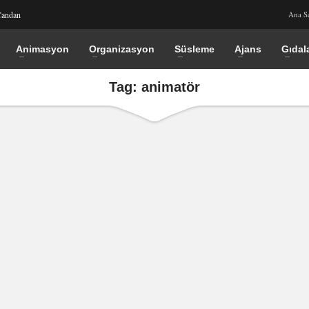
Candan
Ana S
Animasyon
Organizasyon
Süsleme
Ajans
Gıdal
Tag: animatör