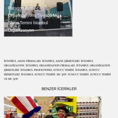
Paragon Avm Açılış
Organizasyonu Sunucu Mc
Show Temini İstanbul
Organizasyon
İSTANBUL AJANS FIRMALARI
,
İSTANBUL AJANS ŞIRKETLERI
,
ISTANBUL
ORGANIZASYON
,
İSTANBUL ORGANIZASYON FIRMALARI
,
İSTANBUL ORGANIZASYON
ŞIRKETLERI
,
İSTANBUL PROFESYONEL SUNUCU TEMINI
,
İSTANBUL SUNUCU
HIZMETLERI
,
İSTANBUL SUNUCU TEMINI
,
MC ŞOV
,
SUNUCU TEMINI
,
SUNUCU TEMINI
VE MC ŞOV
BENZER ICERIKLER