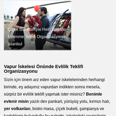
Çiçek Buketleriyle Helikopterde
Evlenme Teklifi Organizasyonu
İstanbul
Vapur İskelesi Önünde Evlilik Teklifi
Organizasyonu
Sizin için önem arz eden vapur iskelelerinden herhangi
birinde, eş adayınız vapurdan indikten sonra mesela,
sürpriz bir evlilik teklifi yapmak ister misiniz?
Benimle
evlenir misin
yazılı dev pankart, yürüyüş yolu, kırmızı halı,
yer volkanları
, bistro masa, çiçek buketi, şampanya ve
kadehlerin bulunduğu bu pakette, iskeledeki seyircilerin