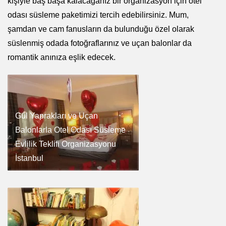
kişiyle baş başa kalacağanız bir organizasyon için otel
odası süsleme paketimizi tercih edebilirsiniz. Mum,
şamdan ve cam fanusların da bulunduğu özel olarak
süslenmiş odada fotoğraflarınız ve uçan balonlar da
romantik anınıza eşlik edecek.
Gül Yaprakları ve Uçan
Balonlarla Otel Odası Süsleme
Evlilik Teklifi Organizasyonu
İstanbul