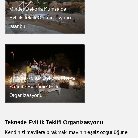
Minder Dekorla Kumsalda
Evlilik Teklifi Organizasyonu
İstanbul
Vintage Koltuk Dekorla Florya
Sahilde Evlenme Teklifi
Organizasyonu
Teknede Evlilik Teklifi Organizasyonu
Kendinizi mavilere bırakmak, mavinin eşsiz özgürlüğüne