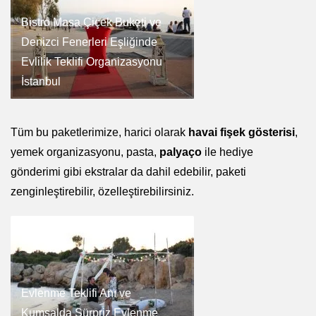
Bistro Masa Çiçek Buketi ve
Denizci Fenerleri Eşliğinde
Evlilik Teklifi Organizasyonu
İstanbul
Tüm bu paketlerimize, harici olarak
havai fişek gösterisi
,
yemek organizasyonu, pasta,
palyaço
ile hediye
gönderimi gibi ekstralar da dahil edebilir, paketi
zenginleştirebilir, özelleştirebilirsiniz.
Evlenme Teklifi Anı ve
Kumsalda Sürpriz Evlenme