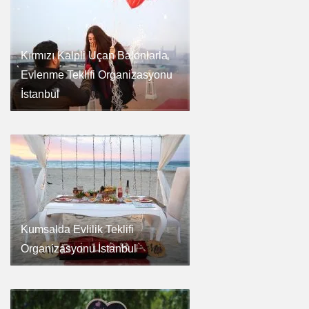
Kırmızı Kalpli Uçan Balonlarla
Evlenme Teklifi Organizasyonu
İstanbul
Kumsalda Evlilik Teklifi
Organizasyonu İstanbul