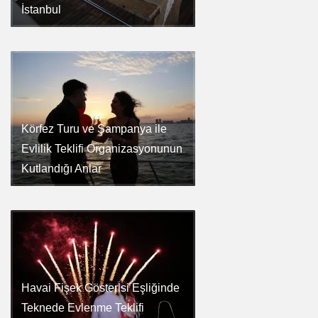
İstanbul
Körfez Turu ve Şampanya ile
Evlilik Teklifi Organizasyonunun
Kutlandığı Anlar
Havai Fişek Gösterisi Eşliğinde
Teknede Evlenme Teklifi