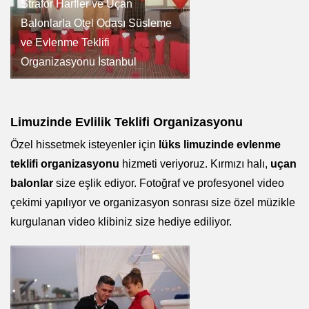
Strafor Harfler ve Uçan
Balonlarla Otel Odası Süsleme
ve Evlenme Teklifi
Organizasyonu İstanbul
Limuzinde Evlilik Teklifi Organizasyonu
Özel hissetmek isteyenler için
lüks limuzinde evlenme
teklifi organizasyonu
hizmeti veriyoruz. Kırmızı halı,
uçan
balonlar
size eşlik ediyor. Fotoğraf ve profesyonel video
çekimi yapılıyor ve organizasyon sonrası size özel müzikle
kurgulanan video klibiniz size hediye ediliyor.