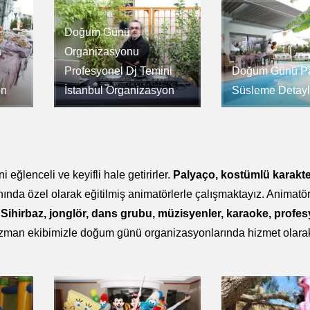
Doğum Günü
a
Organizasyonu
Profesyonel Dj Temini
Doğum Günü Par
on
İstanbul Organizasyon
Süsleme Detayl
eğlenceli ve keyifli hale getirirler.
Palyaço, kostümlü karakte
ında özel olarak eğitilmiş animatörlerle çalışmaktayız. Animatö
.
Sihirbaz, jonglör, dans grubu, müzisyenler, karaoke, profe
da uzman ekibimizle doğum günü organizasyonlarında hizmet olara