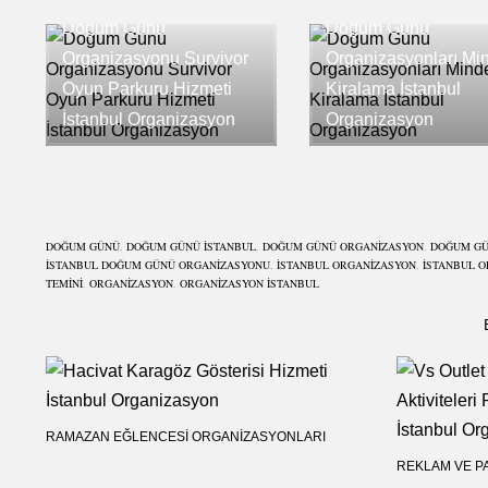
Doğum Günü
Doğum Günü
Organizasyonu Survivor
Organizasyonları Mi
Oyun Parkuru Hizmeti
Kiralama İstanbul
İstanbul Organizasyon
Organizasyon
DOĞUM GÜNÜ
,
DOĞUM GÜNÜ İSTANBUL
,
DOĞUM GÜNÜ ORGANIZASYON
,
DOĞUM GÜ
İSTANBUL DOĞUM GÜNÜ ORGANIZASYONU
,
ISTANBUL ORGANIZASYON
,
İSTANBUL O
TEMINI
,
ORGANIZASYON
,
ORGANIZASYON ISTANBUL
RAMAZAN EĞLENCESI ORGANIZASYONLARI
REKLAM VE P