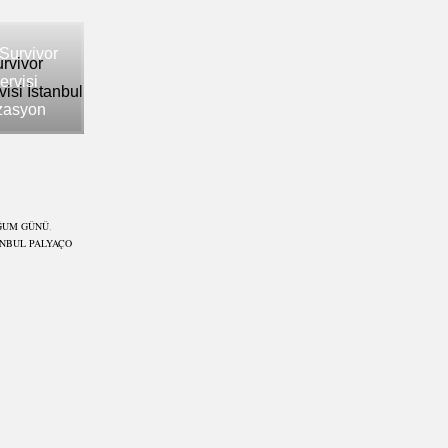
Survivor
rvisi
izasyon
ĞUM GÜNÜ
,
ANBUL PALYAÇO