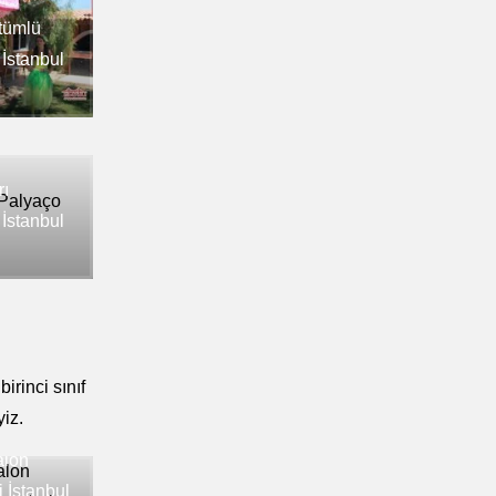
tümlü
 İstanbul
rı
 İstanbul
irinci sınıf
iz.
alon
 İstanbul