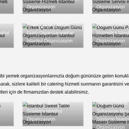
Organizasyon
Organizasyon
Erkek Çocuk Doğum
Doğum Günü Par
anbul
Günü Organizasyonları
Hizmetleri İstan
İstanbul Organizasyon
Organizasyon
gibi yemek organizasyonlarınızla doğum gününüze gelen konukla
arak, sizlere kaliteli bir catering hizmeti sunmanın garantisini ve
eri için de firmamızdan destek alabilirsiniz.
Doğum Günü
ı
İstanbul Sweet Table
Organizasyonu
Süsleme İstanbul
Şekerleme Mas
Organizasyon
Süsleme İstanb
Organizasyon