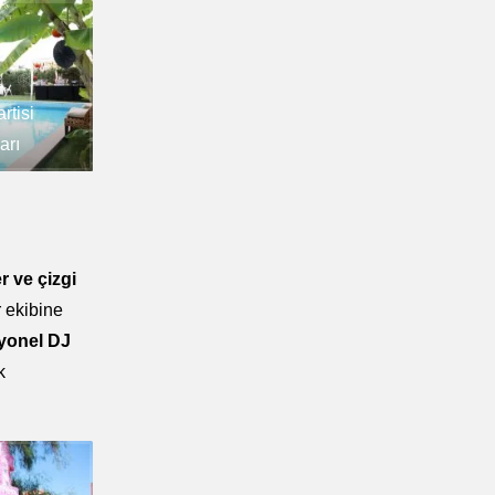
tisi
arı
r ve çizgi
r ekibine
syonel DJ
k