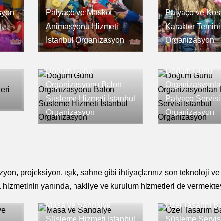
syon
Palyaço ve Maskot
Palyaço ve Kos
Animasyonu Hizmeti
Karakter Temini
İstanbul Organizasyon
Organizasyon
Doğum Günü
Doğum Günü
Organizasyonu Balon
Organizasyonla
Süsleme Hizmeti İstanbul
Palyaço Servisi
Organizasyon
Organizasyon
n, projeksiyon, ışık, sahne gibi ihtiyaçlarınız son teknoloji ve b
 hizmetinin yanında, nakliye ve kurulum hizmetleri de vermektey
ve
Masa ve Sandalye
Özel Tasarım B
Süsleme Hizmeti İstanbul
Süsleme Servisi