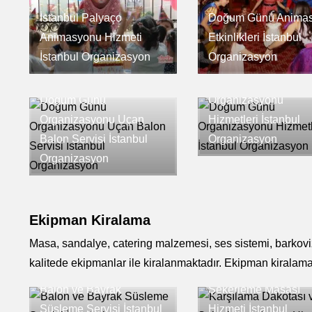
İstanbul Palyaço
Doğum Günü Anima
Animasyonu Hizmeti
Etkinlikleri İstanbul
İstanbul Organizasyon
Organizasyon
Doğum Günü
Doğum Günü
Organizasyonu
Organizasyonu Uçan
Hizmetleri İstanbul
Balon Servisi İstanbul
Organizasyon
Organizasyon
Ekipman Kiralama
Masa, sandalye, catering malzemesi, ses sistemi, barkovizyo
kalitede ekipmanlar ile kiralanmaktadır. Ekipman kiralama
Karşılama Dakotası 
Balon ve Bayrak
Şekerleme Masası
Süsleme Servisi İstanbul
Hizmeti İstanbul