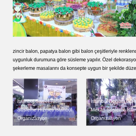
zincir balon, papatya balon gibi balon çeşitleriyle renkl
uygunluk durumuna göre süsleme yapılır. Özel dekorasyon 
şekerleme masalarını da konsepte uygun bir şekilde düze
İstanbul Sweet Table
İstanbul Doğum Gün
Süsleme Hizmeti İstanbul
Mekan Süsleme İsta
Organizasyon
Organizasyon