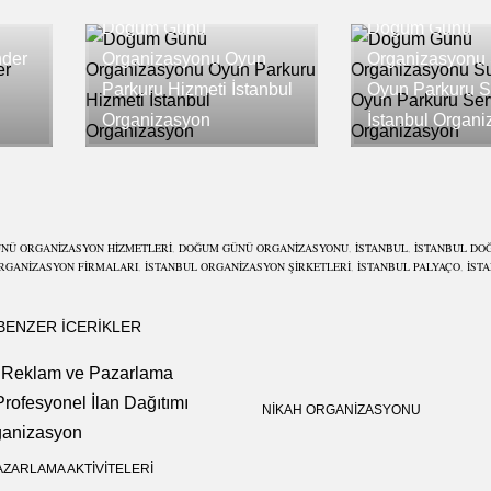
Doğum Günü
Doğum Günü
nder
Organizasyonu Oyun
Organizasyonu 
Parkuru Hizmeti İstanbul
Oyun Parkuru Se
Organizasyon
İstanbul Organ
NÜ ORGANIZASYON HIZMETLERI
,
DOĞUM GÜNÜ ORGANIZASYONU
,
ISTANBUL
,
İSTANBUL DO
RGANIZASYON FIRMALARI
,
İSTANBUL ORGANIZASYON ŞIRKETLERI
,
İSTANBUL PALYAÇO
,
İST
BENZER ICERIKLER
NIKAH ORGANIZASYONU
AZARLAMA AKTIVITELERI