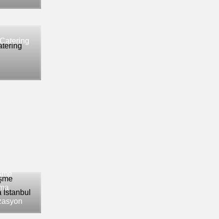
Catering
işme
ama
izasyon