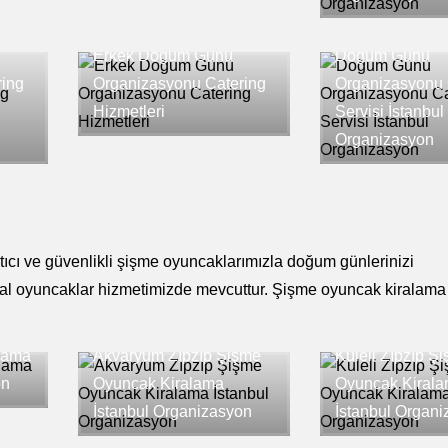
Erkek Doğum Günü
Doğum Günü
ring
Organizasyonu Catering
Organizasyonu 
Hizmetleri
Servisi İstanbul
Organizasyon
atıcı ve güvenlikli şişme oyuncaklarımızla doğum günlerinizi
ital oyuncaklar hizmetimizde mevcuttur.
Şişme oyuncak kiralama
lama
Akvaryum Zıpzıp Şişme
Kuleli Zıpzıp Ş
on
Oyuncak Kiralama
Oyuncak Kiral
İstanbul Organizasyon
İstanbul Organ