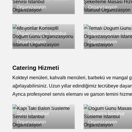
Organizasyon
Organizasyon
Minyonlar Konseptli
Doğum Günü
Temalı Doğum Günü
Organizasyonu İstanbul
Organizasyonları İst
Organizasyon
Organizasyon
Catering Hizmeti
Kokteyl menüleri, kahvaltı menüleri, barbekü ve mangal 
ağırlayabilirsiniz. Uzun yıllar edindiğimiz tecrübeye dayan
Ayrıca profesyonel servis elemanı ve garson temini hizmetl
Kapı Takı Balon Süsleme
Doğum Günü Masas
Servisi İstanbul
Süsleme İstanbul
Organizasyon
Organizasyon