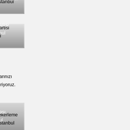
tisi
bul
rınızı
riyoruz.
ası
ul