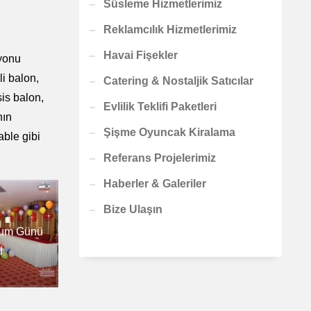
Süsleme Hizmetlerimiz
Reklamcılık Hizmetlerimiz
Havai Fişekler
syonu
i balon,
Catering & Nostaljik Satıcılar
sis balon,
Evlilik Teklifi Paketleri
nın
Şişme Oyuncak Kiralama
able gibi
Referans Projelerimiz
Haberler & Galeriler
Bize Ulaşın
ğum Günü
l