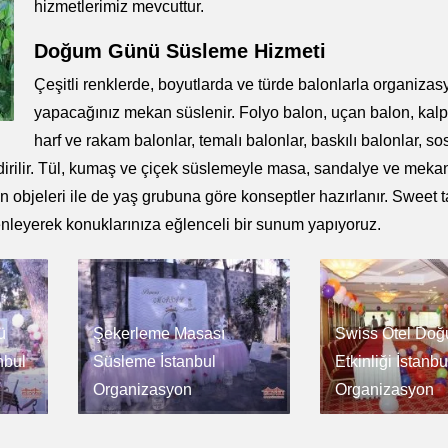
hizmetlerimiz mevcuttur.
Doğum Günü Süsleme Hizmeti
Çeşitli renklerde, boyutlarda ve türde balonlarla organiza
yapacağınız mekan süslenir. Folyo balon, uçan balon, kalpl
harf ve rakam balonlar, temalı balonlar, baskılı balonlar, so
endirilir. Tül, kumaş ve çiçek süslemeyle masa, sandalye ve meka
objeleri ile de yaş grubuna göre konseptler hazırlanır. Sweet t
nleyerek konuklarınıza eğlenceli bir sunum yapıyoruz.
ü
Şekerleme Masası
Swiss Otel Do
nbul
Süsleme İstanbul
Etkinliği İstanbu
Organizasyon
Organizasyon