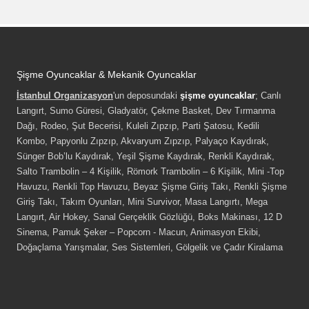
Şişme Oyuncaklar & Mekanik Oyuncaklar
İstanbul Organizasyon
'un deposundaki
şişme oyuncaklar
; Canlı
Langırt, Sumo Güresi, Gladyatör, Çekme Basket, Dev Tırmanma
Dağı, Rodeo, Şut Becerisi, Kuleli Zıpzıp, Parti Şatosu, Kedili
Kombo, Papyonlu Zıpzıp, Akvaryum Zıpzıp, Palyaço Kaydırak,
Sünger Bob’lu Kaydırak, Yeşil Şişme Kaydırak, Renkli Kaydırak,
Salto Trambolin – 4 Kişilik, Römork Trambolin – 6 Kişilik, Mini -Top
Havuzu, Renkli Top Havuzu, Beyaz Şişme Giriş Takı, Renkli Şişme
Giriş Takı, Takım Oyunları, Mini Survivor, Masa Langırtı, Mega
Langırt, Air Hokey, Sanal Gerçeklik Gözlüğü, Boks Makinası, 12 D
Sinema, Pamuk Şeker – Popcorn - Macun, Animasyon Ekibi,
Doğaçlama Yarışmalar, Ses Sistemleri, Gölgelik ve Çadır Kiralama