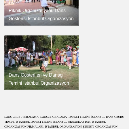
Piknik Organizasyonu Dans
Gösterisi İstanbul Organizasyon
Dans Gösterileri ve Dansçı
Temini İstanbul Organizasyon
DANS GRUBU KIRALAMA
,
DANSÇI KIRALAMA
,
DANSÇI TEMINI
,
İSTANBUL DANS GRUBU
TEMINI
,
İSTANBUL DANSÇI TEMINI
,
ISTANBUL ORGANIZASYON
,
İSTANBUL
ORGANIZASYON FIRMALARI
,
İSTANBUL ORGANIZASYON ŞIRKETI
,
ORGANIZASYON