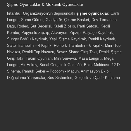
Şişme Oyuncaklar & Mekanik Oyuncaklar
İstanbul Organizasyon
'un deposundaki
şişme oyuncaklar
; Canlı
Langırt, Sumo Güresi, Gladyatör, Çekme Basket, Dev Tırmanma
Dağı, Rodeo, Şut Becerisi, Kuleli Zıpzıp, Parti Şatosu, Kedili
Kombo, Papyonlu Zıpzıp, Akvaryum Zıpzıp, Palyaço Kaydırak,
Sünger Bob’lu Kaydırak, Yeşil Şişme Kaydırak, Renkli Kaydırak,
Salto Trambolin – 4 Kişilik, Römork Trambolin – 6 Kişilik, Mini -Top
Havuzu, Renkli Top Havuzu, Beyaz Şişme Giriş Takı, Renkli Şişme
Giriş Takı, Takım Oyunları, Mini Survivor, Masa Langırtı, Mega
Langırt, Air Hokey, Sanal Gerçeklik Gözlüğü, Boks Makinası, 12 D
Sinema, Pamuk Şeker – Popcorn - Macun, Animasyon Ekibi,
Doğaçlama Yarışmalar, Ses Sistemleri, Gölgelik ve Çadır Kiralama