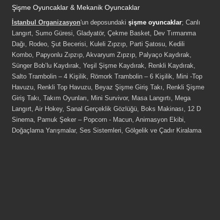
Şişme Oyuncaklar & Mekanik Oyuncaklar
İstanbul Organizasyon
'un deposundaki
şişme oyuncaklar
; Canlı
Langırt, Sumo Güresi, Gladyatör, Çekme Basket, Dev Tırmanma
Dağı, Rodeo, Şut Becerisi, Kuleli Zıpzıp, Parti Şatosu, Kedili
Kombo, Papyonlu Zıpzıp, Akvaryum Zıpzıp, Palyaço Kaydırak,
Sünger Bob’lu Kaydırak, Yeşil Şişme Kaydırak, Renkli Kaydırak,
Salto Trambolin – 4 Kişilik, Römork Trambolin – 6 Kişilik, Mini -Top
Havuzu, Renkli Top Havuzu, Beyaz Şişme Giriş Takı, Renkli Şişme
Giriş Takı, Takım Oyunları, Mini Survivor, Masa Langırtı, Mega
Langırt, Air Hokey, Sanal Gerçeklik Gözlüğü, Boks Makinası, 12 D
Sinema, Pamuk Şeker – Popcorn - Macun, Animasyon Ekibi,
Doğaçlama Yarışmalar, Ses Sistemleri, Gölgelik ve Çadır Kiralama