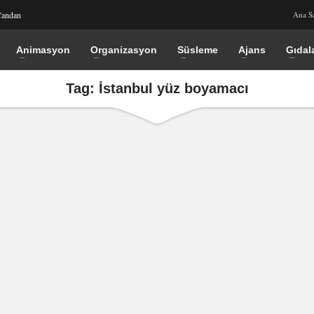
Candan
Ana S
Animasyon
Organizasyon
Süsleme
Ajans
Gıdal
Tag: İstanbul yüz boyamacı