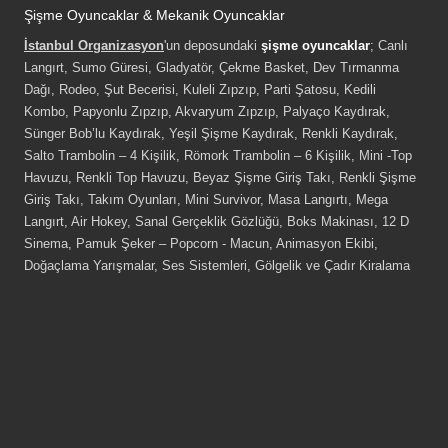
Şişme Oyuncaklar & Mekanik Oyuncaklar
İstanbul Organizasyon
'un deposundaki
şişme oyuncaklar
; Canlı
Langırt, Sumo Güresi, Gladyatör, Çekme Basket, Dev Tırmanma
Dağı, Rodeo, Şut Becerisi, Kuleli Zıpzıp, Parti Şatosu, Kedili
Kombo, Papyonlu Zıpzıp, Akvaryum Zıpzıp, Palyaço Kaydırak,
Sünger Bob’lu Kaydırak, Yeşil Şişme Kaydırak, Renkli Kaydırak,
Salto Trambolin – 4 Kişilik, Römork Trambolin – 6 Kişilik, Mini -Top
Havuzu, Renkli Top Havuzu, Beyaz Şişme Giriş Takı, Renkli Şişme
Giriş Takı, Takım Oyunları, Mini Survivor, Masa Langırtı, Mega
Langırt, Air Hokey, Sanal Gerçeklik Gözlüğü, Boks Makinası, 12 D
Sinema, Pamuk Şeker – Popcorn - Macun, Animasyon Ekibi,
Doğaçlama Yarışmalar, Ses Sistemleri, Gölgelik ve Çadır Kiralama