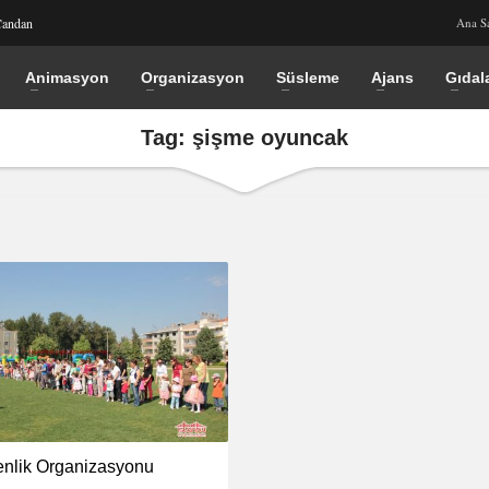
Candan
Ana S
Animasyon
Organizasyon
Süsleme
Ajans
Gıdal
Tag: şişme oyuncak
nlik Organizasyonu