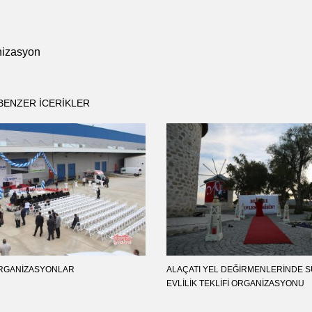
nizasyon
BENZER ICERIKLER
RGANIZASYONLAR
ALAÇATI YEL DEĞIRMENLERINDE S
EVLILIK TEKLIFI ORGANIZASYONU