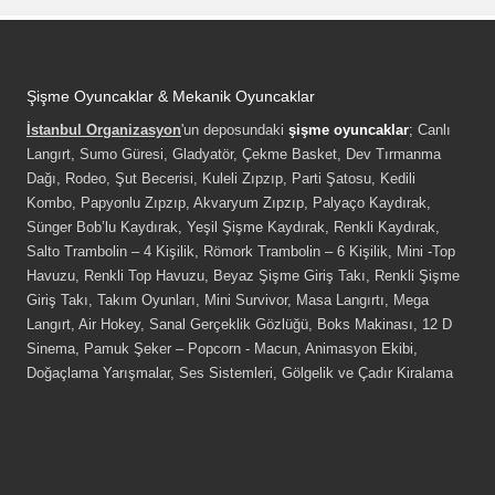
Şişme Oyuncaklar & Mekanik Oyuncaklar
İstanbul Organizasyon
'un deposundaki
şişme oyuncaklar
; Canlı
Langırt, Sumo Güresi, Gladyatör, Çekme Basket, Dev Tırmanma
Dağı, Rodeo, Şut Becerisi, Kuleli Zıpzıp, Parti Şatosu, Kedili
Kombo, Papyonlu Zıpzıp, Akvaryum Zıpzıp, Palyaço Kaydırak,
Sünger Bob’lu Kaydırak, Yeşil Şişme Kaydırak, Renkli Kaydırak,
Salto Trambolin – 4 Kişilik, Römork Trambolin – 6 Kişilik, Mini -Top
Havuzu, Renkli Top Havuzu, Beyaz Şişme Giriş Takı, Renkli Şişme
Giriş Takı, Takım Oyunları, Mini Survivor, Masa Langırtı, Mega
Langırt, Air Hokey, Sanal Gerçeklik Gözlüğü, Boks Makinası, 12 D
Sinema, Pamuk Şeker – Popcorn - Macun, Animasyon Ekibi,
Doğaçlama Yarışmalar, Ses Sistemleri, Gölgelik ve Çadır Kiralama