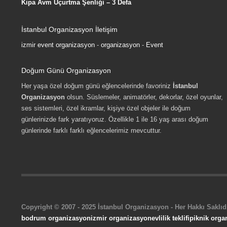
Kipa Avm Uçurtma Şenliği – 3 Defa
İstanbul Organizasyon İletişim
izmir event organizasyon
-
organizasyon
-
Event
Doğum Günü Organizasyon
Her yaşa özel doğum günü eğlencelerinde favoriniz
İstanbul
Organizasyon
olsun. Süslemeler, animatörler, dekorlar, özel oyunlar,
ses sistemleri, özel ikramlar, kişiye özel objeler ile doğum
günlerinizde fark yaratıyoruz. Özellikle 1 ile 16 yaş arası doğum
günlerinde farklı farklı eğlencelerimiz mevcuttur.
Copyright © 2007 - 2025 İstanbul Organizasyon - Her Hakkı Saklıdı
bodrum organizasyon
izmir organizasyon
evlilik teklifi
piknik orga