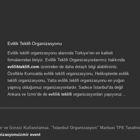
Evlilik Teklifi Organizasyonu
Evlilik teklifi organizasyonu alanında Türkiye’nin en kaliteli
firmalarından biriyiz. Evlilik Teklifi Organizasyonlarımız hakkında
evlilikteklifi.com
üzerinden de daha detaylı bilgi alabilirsiniz.
Özellikle Kumsalda evlilik teklifi organizasyonu, Helikopterde evlilik
teklifi organizasyonu, Yatta evlilik teklifi organizasyonu en yoğun
yapmış olduğumuz organizasyonlardır. Sadece İstanbul’da değil
Ankara ve İzmir’de de
evlilik teklifi
organizasyonları yapıyoruz…
r ve İzinsiz Kullanılamaz. "İstanbul Organizasyon" Markası TPE Tarafında
nizasyonu
izmir event