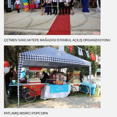
ÇETMEN SANCAKTEPE MAĞAZASI İSTANBUL AÇILIŞ ORGANIZASYONU
PATLAMIŞ MISIRCI POPCORN