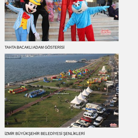
TAHTA BACAKLI ADAM GÖSTERISI
İZMIR BÜYÜKŞEHIR BELEDIYESI ŞENLIKLERI