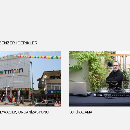
BENZER ICERIKLER
LYA AÇILIŞ ORGANIZASYONU
DJ KIRALAMA