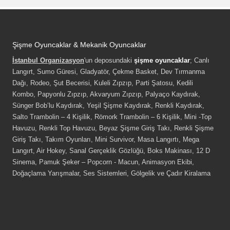
Şişme Oyuncaklar & Mekanik Oyuncaklar
İstanbul Organizasyon
'un deposundaki
şişme oyuncaklar
; Canlı
Langırt, Sumo Güresi, Gladyatör, Çekme Basket, Dev Tırmanma
Dağı, Rodeo, Şut Becerisi, Kuleli Zıpzıp, Parti Şatosu, Kedili
Kombo, Papyonlu Zıpzıp, Akvaryum Zıpzıp, Palyaço Kaydırak,
Sünger Bob’lu Kaydırak, Yeşil Şişme Kaydırak, Renkli Kaydırak,
Salto Trambolin – 4 Kişilik, Römork Trambolin – 6 Kişilik, Mini -Top
Havuzu, Renkli Top Havuzu, Beyaz Şişme Giriş Takı, Renkli Şişme
Giriş Takı, Takım Oyunları, Mini Survivor, Masa Langırtı, Mega
Langırt, Air Hokey, Sanal Gerçeklik Gözlüğü, Boks Makinası, 12 D
Sinema, Pamuk Şeker – Popcorn - Macun, Animasyon Ekibi,
Doğaçlama Yarışmalar, Ses Sistemleri, Gölgelik ve Çadır Kiralama