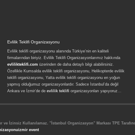
Evlilik Teklifi Organizasyonu
Evlilik teklifi organizasyonu alanında Türkiye’nin en kaliteli
firmalarından biriyiz. Evlilik Teklifi Organizasyonlarımız hakkında
evlilikteklifi.com
üzerinden de daha detaylı bilgi alabilirsiniz.
Özellikle Kumsalda evlilik teklifi organizasyonu, Helikopterde evlilik
teklifi organizasyonu, Yatta evlilik teklifi organizasyonu en yoğun
yapmış olduğumuz organizasyonlardır. Sadece İstanbul’da değil
Ankara ve İzmir’de de
evlilik teklifi
organizasyonları yapıyoruz…
r ve İzinsiz Kullanılamaz. "İstanbul Organizasyon" Markası TPE Tarafında
nizasyonu
izmir event