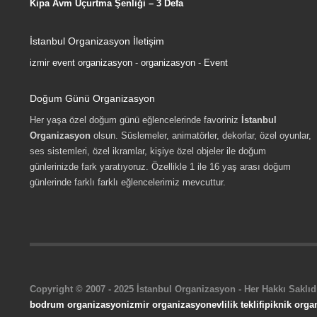
Kipa Avm Uçurtma Şenliği – 3 Defa
İstanbul Organizasyon İletişim
izmir event organizasyon
-
organizasyon
-
Event
Doğum Günü Organizasyon
Her yaşa özel doğum günü eğlencelerinde favoriniz
İstanbul
Organizasyon
olsun. Süslemeler, animatörler, dekorlar, özel oyunlar,
ses sistemleri, özel ikramlar, kişiye özel objeler ile doğum
günlerinizde fark yaratıyoruz. Özellikle 1 ile 16 yaş arası doğum
günlerinde farklı farklı eğlencelerimiz mevcuttur.
Copyright © 2007 - 2025 İstanbul Organizasyon - Her Hakkı Saklıdı
bodrum organizasyon
izmir organizasyon
evlilik teklifi
piknik orga