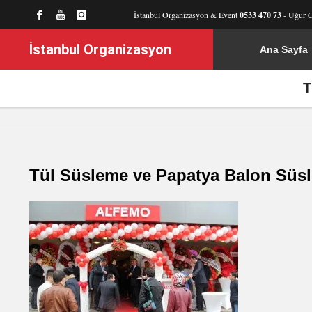
İstanbul Organizasyon & Event
0533 470 73
- Uğur 
İstanbul Organizasyon
Ana Sayfa
T
Tül Süsleme ve Papatya Balon Süs