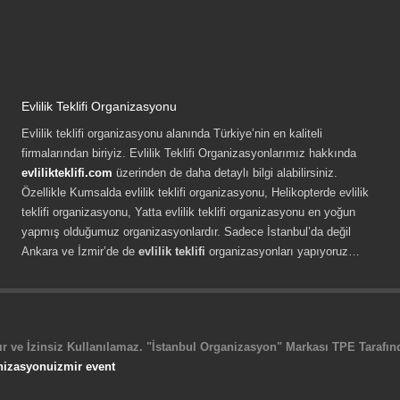
Evlilik Teklifi Organizasyonu
Evlilik teklifi organizasyonu alanında Türkiye’nin en kaliteli
firmalarından biriyiz. Evlilik Teklifi Organizasyonlarımız hakkında
evlilikteklifi.com
üzerinden de daha detaylı bilgi alabilirsiniz.
Özellikle Kumsalda evlilik teklifi organizasyonu, Helikopterde evlilik
teklifi organizasyonu, Yatta evlilik teklifi organizasyonu en yoğun
yapmış olduğumuz organizasyonlardır. Sadece İstanbul’da değil
Ankara ve İzmir’de de
evlilik teklifi
organizasyonları yapıyoruz…
r ve İzinsiz Kullanılamaz. "İstanbul Organizasyon" Markası TPE Tarafında
nizasyonu
izmir event