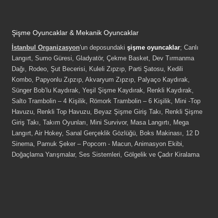
Şişme Oyuncaklar & Mekanik Oyuncaklar
İstanbul Organizasyon
'un deposundaki
şişme oyuncaklar
; Canlı
Langırt, Sumo Güresi, Gladyatör, Çekme Basket, Dev Tırmanma
Dağı, Rodeo, Şut Becerisi, Kuleli Zıpzıp, Parti Şatosu, Kedili
Kombo, Papyonlu Zıpzıp, Akvaryum Zıpzıp, Palyaço Kaydırak,
Sünger Bob’lu Kaydırak, Yeşil Şişme Kaydırak, Renkli Kaydırak,
Salto Trambolin – 4 Kişilik, Römork Trambolin – 6 Kişilik, Mini -Top
Havuzu, Renkli Top Havuzu, Beyaz Şişme Giriş Takı, Renkli Şişme
Giriş Takı, Takım Oyunları, Mini Survivor, Masa Langırtı, Mega
Langırt, Air Hokey, Sanal Gerçeklik Gözlüğü, Boks Makinası, 12 D
Sinema, Pamuk Şeker – Popcorn - Macun, Animasyon Ekibi,
Doğaçlama Yarışmalar, Ses Sistemleri, Gölgelik ve Çadır Kiralama