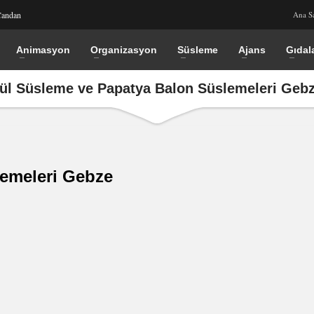
Candan
Ana S
Animasyon
Organizasyon
Süsleme
Ajans
Gıdal
ül Süsleme ve Papatya Balon Süslemeleri Geb
lemeleri Gebze