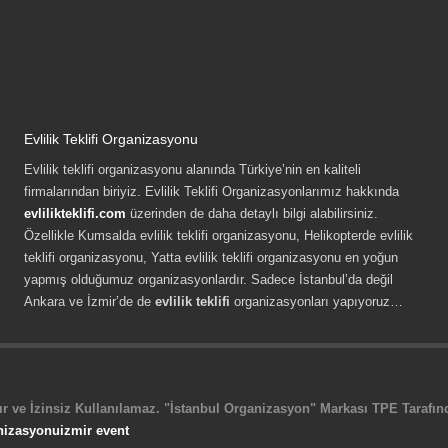
Evlilik Teklifi Organizasyonu
Evlilik teklifi organizasyonu alanında Türkiye’nin en kaliteli
firmalarından biriyiz. Evlilik Teklifi Organizasyonlarımız hakkında
evlilikteklifi.com
üzerinden de daha detaylı bilgi alabilirsiniz.
Özellikle Kumsalda evlilik teklifi organizasyonu, Helikopterde evlilik
teklifi organizasyonu, Yatta evlilik teklifi organizasyonu en yoğun
yapmış olduğumuz organizasyonlardır. Sadece İstanbul’da değil
Ankara ve İzmir’de de
evlilik teklifi
organizasyonları yapıyoruz…
r ve İzinsiz Kullanılamaz. "İstanbul Organizasyon" Markası TPE Tarafında
nizasyonu
izmir event