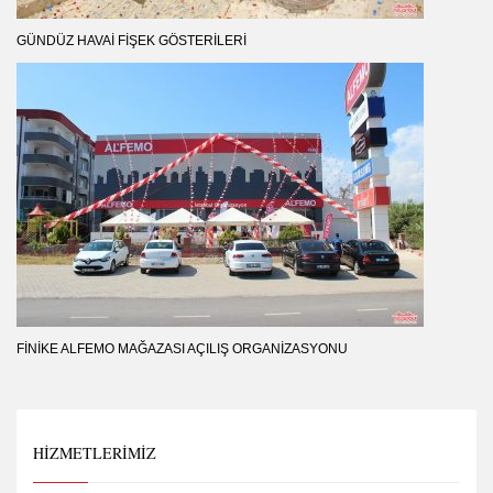
GÜNDÜZ HAVAI FIŞEK GÖSTERILERI
FINIKE ALFEMO MAĞAZASI AÇILIŞ ORGANIZASYONU
HIZMETLERIMIZ