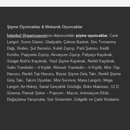
Şişme Oyuncaklar & Mekanik Oyuncaklar
İstanbul Organizasyon
'un deposundaki
şişme oyuncaklar
; Canlı
Langırt, Sumo Güresi, Gladyatör, Çekme Basket, Dev Tırmanma
Dağı, Rodeo, Şut Becerisi, Kuleli Zıpzıp, Parti Şatosu, Kedili
Kombo, Papyonlu Zıpzıp, Akvaryum Zıpzıp, Palyaço Kaydırak,
Sünger Bob’lu Kaydırak, Yeşil Şişme Kaydırak, Renkli Kaydırak,
Salto Trambolin – 4 Kişilik, Römork Trambolin – 6 Kişilik, Mini -Top
Havuzu, Renkli Top Havuzu, Beyaz Şişme Giriş Takı, Renkli Şişme
Giriş Takı, Takım Oyunları, Mini Survivor, Masa Langırtı, Mega
Langırt, Air Hokey, Sanal Gerçeklik Gözlüğü, Boks Makinası, 12 D
Sinema, Pamuk Şeker – Popcorn - Macun, Animasyon Ekibi,
Doğaçlama Yarışmalar, Ses Sistemleri, Gölgelik ve Çadır Kiralama