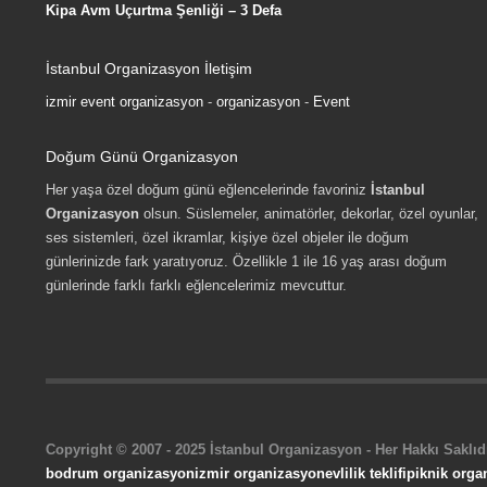
Kipa Avm Uçurtma Şenliği – 3 Defa
İstanbul Organizasyon İletişim
izmir event organizasyon
-
organizasyon
-
Event
Doğum Günü Organizasyon
Her yaşa özel doğum günü eğlencelerinde favoriniz
İstanbul
Organizasyon
olsun. Süslemeler, animatörler, dekorlar, özel oyunlar,
ses sistemleri, özel ikramlar, kişiye özel objeler ile doğum
günlerinizde fark yaratıyoruz. Özellikle 1 ile 16 yaş arası doğum
günlerinde farklı farklı eğlencelerimiz mevcuttur.
Copyright © 2007 - 2025 İstanbul Organizasyon - Her Hakkı Saklıdı
bodrum organizasyon
izmir organizasyon
evlilik teklifi
piknik orga