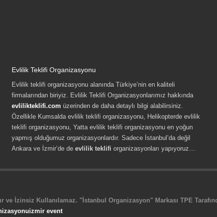
Evlilik Teklifi Organizasyonu
Evlilik teklifi organizasyonu alanında Türkiye’nin en kaliteli
firmalarından biriyiz. Evlilik Teklifi Organizasyonlarımız hakkında
evlilikteklifi.com
üzerinden de daha detaylı bilgi alabilirsiniz.
Özellikle Kumsalda evlilik teklifi organizasyonu, Helikopterde evlilik
teklifi organizasyonu, Yatta evlilik teklifi organizasyonu en yoğun
yapmış olduğumuz organizasyonlardır. Sadece İstanbul’da değil
Ankara ve İzmir’de de
evlilik teklifi
organizasyonları yapıyoruz…
r ve İzinsiz Kullanılamaz. "İstanbul Organizasyon" Markası TPE Tarafında
nizasyonu
izmir event