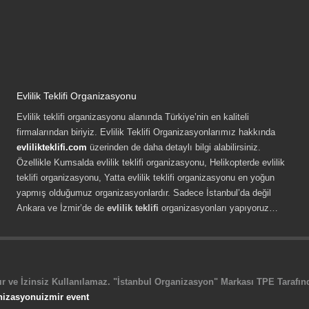
Evlilik Teklifi Organizasyonu
Evlilik teklifi organizasyonu alanında Türkiye’nin en kaliteli
firmalarından biriyiz. Evlilik Teklifi Organizasyonlarımız hakkında
evlilikteklifi.com
üzerinden de daha detaylı bilgi alabilirsiniz.
Özellikle Kumsalda evlilik teklifi organizasyonu, Helikopterde evlilik
teklifi organizasyonu, Yatta evlilik teklifi organizasyonu en yoğun
yapmış olduğumuz organizasyonlardır. Sadece İstanbul’da değil
Ankara ve İzmir’de de
evlilik teklifi
organizasyonları yapıyoruz…
r ve İzinsiz Kullanılamaz. "İstanbul Organizasyon" Markası TPE Tarafında
nizasyonu
izmir event