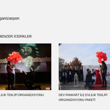
Organizasyon
BENZER ICERIKLER
ILIK TEKLIFI ORGANIZASYONU
DEV PANKART ILE EVLILIK TEKLIFI
ORGANIZASYONU PAKETI