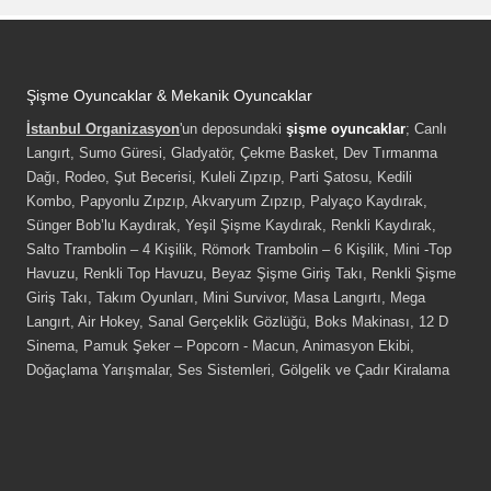
Şişme Oyuncaklar & Mekanik Oyuncaklar
İstanbul Organizasyon
'un deposundaki
şişme oyuncaklar
; Canlı
Langırt, Sumo Güresi, Gladyatör, Çekme Basket, Dev Tırmanma
Dağı, Rodeo, Şut Becerisi, Kuleli Zıpzıp, Parti Şatosu, Kedili
Kombo, Papyonlu Zıpzıp, Akvaryum Zıpzıp, Palyaço Kaydırak,
Sünger Bob’lu Kaydırak, Yeşil Şişme Kaydırak, Renkli Kaydırak,
Salto Trambolin – 4 Kişilik, Römork Trambolin – 6 Kişilik, Mini -Top
Havuzu, Renkli Top Havuzu, Beyaz Şişme Giriş Takı, Renkli Şişme
Giriş Takı, Takım Oyunları, Mini Survivor, Masa Langırtı, Mega
Langırt, Air Hokey, Sanal Gerçeklik Gözlüğü, Boks Makinası, 12 D
Sinema, Pamuk Şeker – Popcorn - Macun, Animasyon Ekibi,
Doğaçlama Yarışmalar, Ses Sistemleri, Gölgelik ve Çadır Kiralama