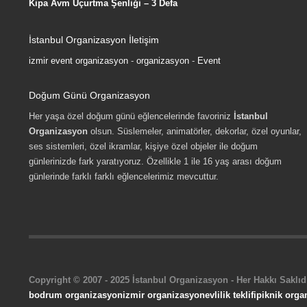
Kipa Avm Uçurtma Şenliği – 3 Defa
İstanbul Organizasyon İletişim
izmir event organizasyon
-
organizasyon
-
Event
Doğum Günü Organizasyon
Her yaşa özel doğum günü eğlencelerinde favoriniz
İstanbul
Organizasyon
olsun. Süslemeler, animatörler, dekorlar, özel oyunlar,
ses sistemleri, özel ikramlar, kişiye özel objeler ile doğum
günlerinizde fark yaratıyoruz. Özellikle 1 ile 16 yaş arası doğum
günlerinde farklı farklı eğlencelerimiz mevcuttur.
Copyright © 2007 - 2025 İstanbul Organizasyon - Her Hakkı Saklıdı
bodrum organizasyon
izmir organizasyon
evlilik teklifi
piknik orga