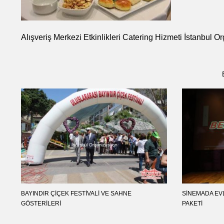
Alışveriş Merkezi Etkinlikleri Catering Hizmeti İstanbul 
BAYINDIR ÇIÇEK FESTIVALI VE SAHNE
SINEMADA EVL
GÖSTERILERI
PAKETI