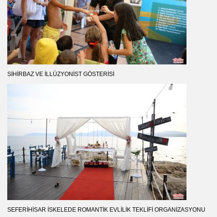
SIHIRBAZ VE İLLÜZYONIST GÖSTERISI
SEFERIHISAR İSKELEDE ROMANTIK EVLILIK TEKLIFI ORGANIZASYONU