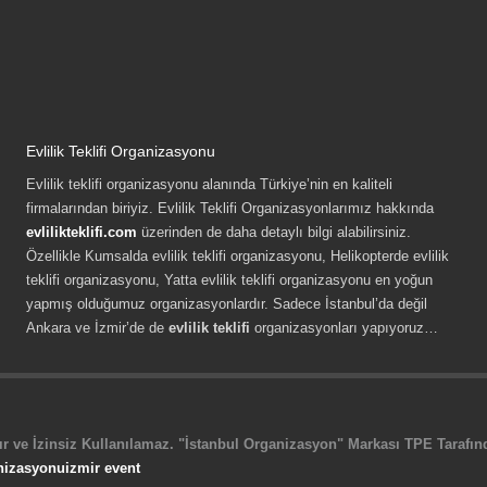
Evlilik Teklifi Organizasyonu
Evlilik teklifi organizasyonu alanında Türkiye’nin en kaliteli
firmalarından biriyiz. Evlilik Teklifi Organizasyonlarımız hakkında
evlilikteklifi.com
üzerinden de daha detaylı bilgi alabilirsiniz.
Özellikle Kumsalda evlilik teklifi organizasyonu, Helikopterde evlilik
teklifi organizasyonu, Yatta evlilik teklifi organizasyonu en yoğun
yapmış olduğumuz organizasyonlardır. Sadece İstanbul’da değil
Ankara ve İzmir’de de
evlilik teklifi
organizasyonları yapıyoruz…
r ve İzinsiz Kullanılamaz. "İstanbul Organizasyon" Markası TPE Tarafında
nizasyonu
izmir event