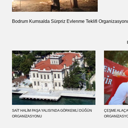
Bodrum Kumsalda Sürpriz Evlenme Teklifi Organizasyonu
SAIT HALIM PAŞA YALISI’NDA GÖRKEMLI DÜĞÜN
ÇEŞME ALAÇAT
ORGANIZASYONU
ORGANIZASY