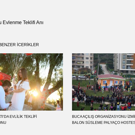
 Evlenme Teklifi Anı
BENZER ICERIKLER
I’DA EVLILIK TEKLIFI
BUCA AÇILIŞ ORGANIZASYONU İZM
ONU
BALON SÜSLEME PALYAÇO HOSTE