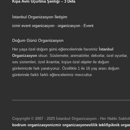
Kipa Avm Uçurtma Şenliği – 3 Defa
İstanbul Organizasyon İletişim
izmir event organizasyon
-
organizasyon
-
Event
Doğum Günü Organizasyon
Her yaşa özel doğum günü eğlencelerinde favoriniz
İstanbul
Organizasyon
olsun. Süslemeler, animatörler, dekorlar, özel oyunlar,
ses sistemleri, özel ikramlar, kişiye özel objeler ile doğum
günlerinizde fark yaratıyoruz. Özellikle 1 ile 16 yaş arası doğum
günlerinde farklı farklı eğlencelerimiz mevcuttur.
Copyright © 2007 - 2025 İstanbul Organizasyon - Her Hakkı Saklıdı
bodrum organizasyon
izmir organizasyon
evlilik teklifi
piknik orga