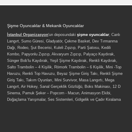
Şişme Oyuncaklar & Mekanik Oyuncaklar
İstanbul Organizasyon
'un deposundaki
şişme oyuncaklar
; Canlı
Langırt, Sumo Güresi, Gladyatör, Çekme Basket, Dev Tırmanma
Dağı, Rodeo, Şut Becerisi, Kuleli Zıpzıp, Parti Şatosu, Kedili
Kombo, Papyonlu Zıpzıp, Akvaryum Zıpzıp, Palyaço Kaydırak,
Sünger Bob’lu Kaydırak, Yeşil Şişme Kaydırak, Renkli Kaydırak,
Salto Trambolin – 4 Kişilik, Römork Trambolin – 6 Kişilik, Mini -Top
Havuzu, Renkli Top Havuzu, Beyaz Şişme Giriş Takı, Renkli Şişme
Giriş Takı, Takım Oyunları, Mini Survivor, Masa Langırtı, Mega
Langırt, Air Hokey, Sanal Gerçeklik Gözlüğü, Boks Makinası, 12 D
Sinema, Pamuk Şeker – Popcorn - Macun, Animasyon Ekibi,
Doğaçlama Yarışmalar, Ses Sistemleri, Gölgelik ve Çadır Kiralama