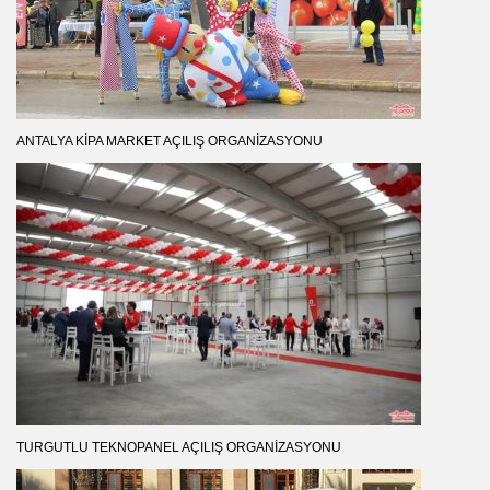
ANTALYA KIPA MARKET AÇILIŞ ORGANIZASYONU
TURGUTLU TEKNOPANEL AÇILIŞ ORGANIZASYONU