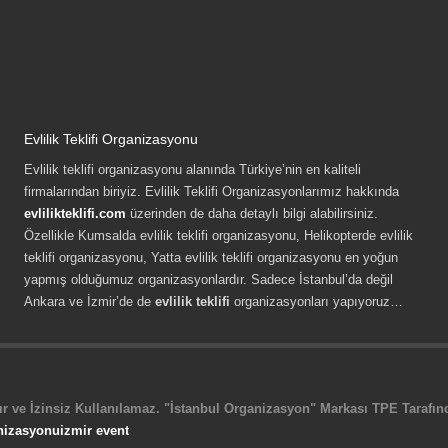
Evlilik Teklifi Organizasyonu
Evlilik teklifi organizasyonu alanında Türkiye’nin en kaliteli
firmalarından biriyiz. Evlilik Teklifi Organizasyonlarımız hakkında
evlilikteklifi.com
üzerinden de daha detaylı bilgi alabilirsiniz.
Özellikle Kumsalda evlilik teklifi organizasyonu, Helikopterde evlilik
teklifi organizasyonu, Yatta evlilik teklifi organizasyonu en yoğun
yapmış olduğumuz organizasyonlardır. Sadece İstanbul’da değil
Ankara ve İzmir’de de
evlilik teklifi
organizasyonları yapıyoruz…
r ve İzinsiz Kullanılamaz. "İstanbul Organizasyon" Markası TPE Tarafında
nizasyonu
izmir event