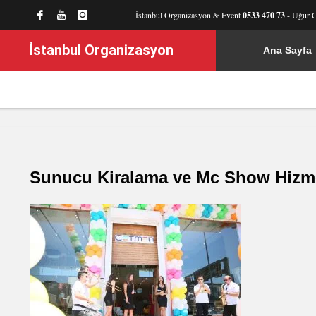
İstanbul Organizasyon & Event
0533 470 73
- Uğur 
İstanbul Organizasyon
Ana Sayfa
Sunucu Kiralama ve Mc Show Hizme