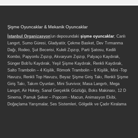
Şişme Oyuncaklar & Mekanik Oyuncaklar
İstanbul Organizasyon
'un deposundaki
şişme oyuncaklar
; Canlı
Langırt, Sumo Güresi, Gladyatör, Çekme Basket, Dev Tırmanma
Dağı, Rodeo, Şut Becerisi, Kuleli Zıpzıp, Parti Şatosu, Kedili
Kombo, Papyonlu Zıpzıp, Akvaryum Zıpzıp, Palyaço Kaydırak,
Sünger Bob’lu Kaydırak, Yeşil Şişme Kaydırak, Renkli Kaydırak,
Salto Trambolin – 4 Kişilik, Römork Trambolin – 6 Kişilik, Mini -Top
Havuzu, Renkli Top Havuzu, Beyaz Şişme Giriş Takı, Renkli Şişme
Giriş Takı, Takım Oyunları, Mini Survivor, Masa Langırtı, Mega
Langırt, Air Hokey, Sanal Gerçeklik Gözlüğü, Boks Makinası, 12 D
Sinema, Pamuk Şeker – Popcorn - Macun, Animasyon Ekibi,
Doğaçlama Yarışmalar, Ses Sistemleri, Gölgelik ve Çadır Kiralama