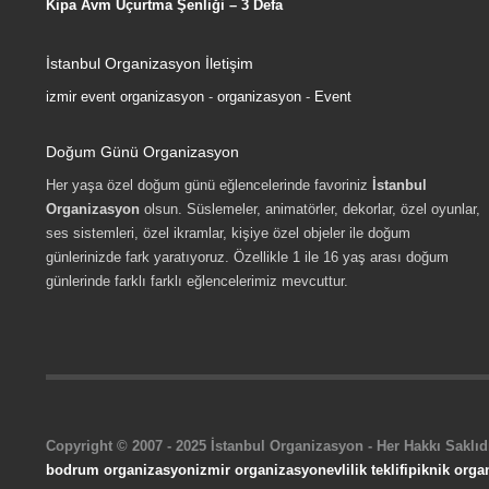
Kipa Avm Uçurtma Şenliği – 3 Defa
İstanbul Organizasyon İletişim
izmir event organizasyon
-
organizasyon
-
Event
Doğum Günü Organizasyon
Her yaşa özel doğum günü eğlencelerinde favoriniz
İstanbul
Organizasyon
olsun. Süslemeler, animatörler, dekorlar, özel oyunlar,
ses sistemleri, özel ikramlar, kişiye özel objeler ile doğum
günlerinizde fark yaratıyoruz. Özellikle 1 ile 16 yaş arası doğum
günlerinde farklı farklı eğlencelerimiz mevcuttur.
Copyright © 2007 - 2025 İstanbul Organizasyon - Her Hakkı Saklıdı
bodrum organizasyon
izmir organizasyon
evlilik teklifi
piknik orga