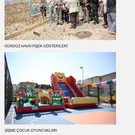
GÜNDÜZ HAVAI FIŞEK GÖSTERILERI
ŞIŞME ÇOCUK OYUNCAKLARI