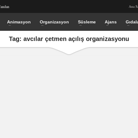
Candan
Ana S
Animasyon
Organizasyon
Süsleme
Ajans
Gıdal
Tag: avcılar çetmen açılış organizasyonu