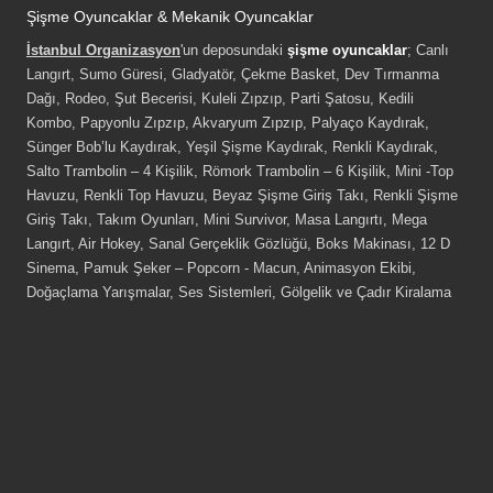
Şişme Oyuncaklar & Mekanik Oyuncaklar
İstanbul Organizasyon
'un deposundaki
şişme oyuncaklar
; Canlı
Langırt, Sumo Güresi, Gladyatör, Çekme Basket, Dev Tırmanma
Dağı, Rodeo, Şut Becerisi, Kuleli Zıpzıp, Parti Şatosu, Kedili
Kombo, Papyonlu Zıpzıp, Akvaryum Zıpzıp, Palyaço Kaydırak,
Sünger Bob’lu Kaydırak, Yeşil Şişme Kaydırak, Renkli Kaydırak,
Salto Trambolin – 4 Kişilik, Römork Trambolin – 6 Kişilik, Mini -Top
Havuzu, Renkli Top Havuzu, Beyaz Şişme Giriş Takı, Renkli Şişme
Giriş Takı, Takım Oyunları, Mini Survivor, Masa Langırtı, Mega
Langırt, Air Hokey, Sanal Gerçeklik Gözlüğü, Boks Makinası, 12 D
Sinema, Pamuk Şeker – Popcorn - Macun, Animasyon Ekibi,
Doğaçlama Yarışmalar, Ses Sistemleri, Gölgelik ve Çadır Kiralama