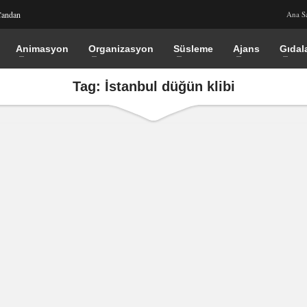
Candan
Ana S
Animasyon
Organizasyon
Süsleme
Ajans
Gıdal
Tag: İstanbul düğün klibi