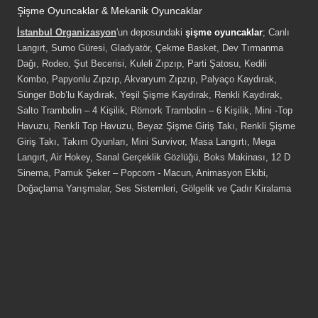
Şişme Oyuncaklar & Mekanik Oyuncaklar
İstanbul Organizasyon
'un deposundaki
şişme oyuncaklar
; Canlı
Langırt, Sumo Güresi, Gladyatör, Çekme Basket, Dev Tırmanma
Dağı, Rodeo, Şut Becerisi, Kuleli Zıpzıp, Parti Şatosu, Kedili
Kombo, Papyonlu Zıpzıp, Akvaryum Zıpzıp, Palyaço Kaydırak,
Sünger Bob’lu Kaydırak, Yeşil Şişme Kaydırak, Renkli Kaydırak,
Salto Trambolin – 4 Kişilik, Römork Trambolin – 6 Kişilik, Mini -Top
Havuzu, Renkli Top Havuzu, Beyaz Şişme Giriş Takı, Renkli Şişme
Giriş Takı, Takım Oyunları, Mini Survivor, Masa Langırtı, Mega
Langırt, Air Hokey, Sanal Gerçeklik Gözlüğü, Boks Makinası, 12 D
Sinema, Pamuk Şeker – Popcorn - Macun, Animasyon Ekibi,
Doğaçlama Yarışmalar, Ses Sistemleri, Gölgelik ve Çadır Kiralama