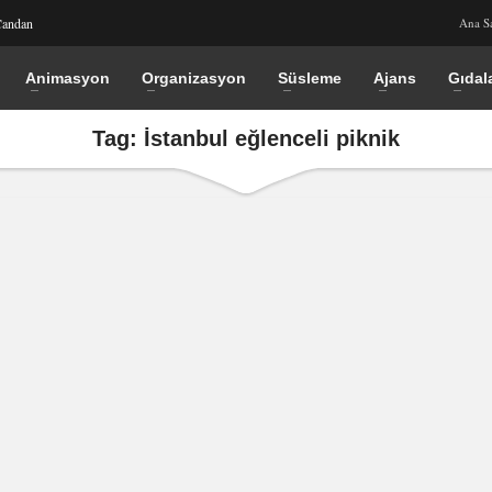
Candan
Ana S
Animasyon
Organizasyon
Süsleme
Ajans
Gıdal
Tag: İstanbul eğlenceli piknik