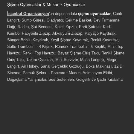
Şişme Oyuncaklar & Mekanik Oyuncaklar
İstanbul Organizasyon
'un deposundaki
şişme oyuncaklar
; Canlı
Langırt, Sumo Güresi, Gladyatör, Çekme Basket, Dev Tırmanma
Dağı, Rodeo, Şut Becerisi, Kuleli Zıpzıp, Parti Şatosu, Kedili
Kombo, Papyonlu Zıpzıp, Akvaryum Zıpzıp, Palyaço Kaydırak,
Sünger Bob’lu Kaydırak, Yeşil Şişme Kaydırak, Renkli Kaydırak,
Salto Trambolin – 4 Kişilik, Römork Trambolin – 6 Kişilik, Mini -Top
Havuzu, Renkli Top Havuzu, Beyaz Şişme Giriş Takı, Renkli Şişme
Giriş Takı, Takım Oyunları, Mini Survivor, Masa Langırtı, Mega
Langırt, Air Hokey, Sanal Gerçeklik Gözlüğü, Boks Makinası, 12 D
Sinema, Pamuk Şeker – Popcorn - Macun, Animasyon Ekibi,
Doğaçlama Yarışmalar, Ses Sistemleri, Gölgelik ve Çadır Kiralama