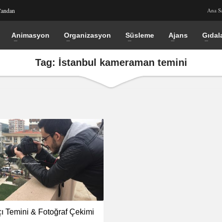
Candan
Ana S
Animasyon
Organizasyon
Süsleme
Ajans
Gıdal
Tag: İstanbul kameraman temini
çı Temini & Fotoğraf Çekimi