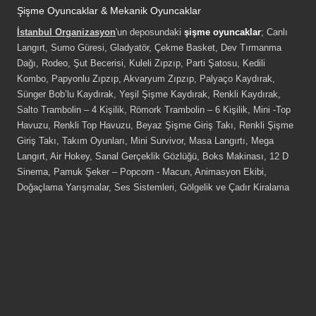
Şişme Oyuncaklar & Mekanik Oyuncaklar
İstanbul Organizasyon
'un deposundaki
şişme oyuncaklar
; Canlı
Langırt, Sumo Güresi, Gladyatör, Çekme Basket, Dev Tırmanma
Dağı, Rodeo, Şut Becerisi, Kuleli Zıpzıp, Parti Şatosu, Kedili
Kombo, Papyonlu Zıpzıp, Akvaryum Zıpzıp, Palyaço Kaydırak,
Sünger Bob’lu Kaydırak, Yeşil Şişme Kaydırak, Renkli Kaydırak,
Salto Trambolin – 4 Kişilik, Römork Trambolin – 6 Kişilik, Mini -Top
Havuzu, Renkli Top Havuzu, Beyaz Şişme Giriş Takı, Renkli Şişme
Giriş Takı, Takım Oyunları, Mini Survivor, Masa Langırtı, Mega
Langırt, Air Hokey, Sanal Gerçeklik Gözlüğü, Boks Makinası, 12 D
Sinema, Pamuk Şeker – Popcorn - Macun, Animasyon Ekibi,
Doğaçlama Yarışmalar, Ses Sistemleri, Gölgelik ve Çadır Kiralama