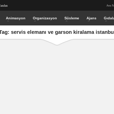
Candan
Ana S
Animasyon
Organizasyon
Süsleme
Ajans
Gıdal
Tag: servis elemanı ve garson kiralama istanbu