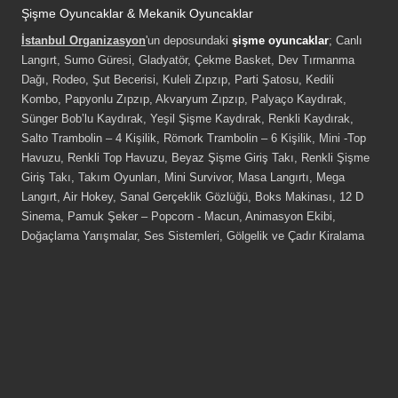
Şişme Oyuncaklar & Mekanik Oyuncaklar
İstanbul Organizasyon
'un deposundaki
şişme oyuncaklar
; Canlı
Langırt, Sumo Güresi, Gladyatör, Çekme Basket, Dev Tırmanma
Dağı, Rodeo, Şut Becerisi, Kuleli Zıpzıp, Parti Şatosu, Kedili
Kombo, Papyonlu Zıpzıp, Akvaryum Zıpzıp, Palyaço Kaydırak,
Sünger Bob’lu Kaydırak, Yeşil Şişme Kaydırak, Renkli Kaydırak,
Salto Trambolin – 4 Kişilik, Römork Trambolin – 6 Kişilik, Mini -Top
Havuzu, Renkli Top Havuzu, Beyaz Şişme Giriş Takı, Renkli Şişme
Giriş Takı, Takım Oyunları, Mini Survivor, Masa Langırtı, Mega
Langırt, Air Hokey, Sanal Gerçeklik Gözlüğü, Boks Makinası, 12 D
Sinema, Pamuk Şeker – Popcorn - Macun, Animasyon Ekibi,
Doğaçlama Yarışmalar, Ses Sistemleri, Gölgelik ve Çadır Kiralama