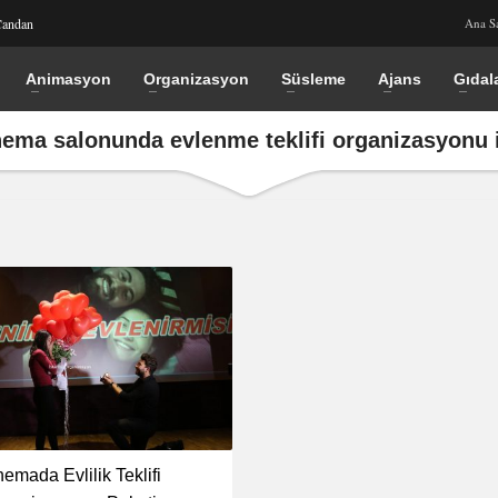
Candan
Ana S
Animasyon
Organizasyon
Süsleme
Ajans
Gıdal
nema salonunda evlenme teklifi organizasyonu 
nemada Evlilik Teklifi