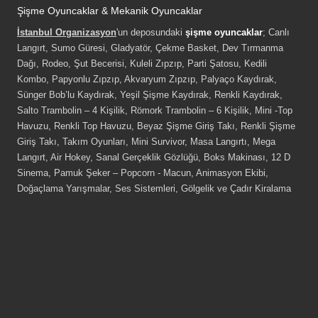
Şişme Oyuncaklar & Mekanik Oyuncaklar
İstanbul Organizasyon
'un deposundaki
şişme oyuncaklar
; Canlı
Langırt, Sumo Güresi, Gladyatör, Çekme Basket, Dev Tırmanma
Dağı, Rodeo, Şut Becerisi, Kuleli Zıpzıp, Parti Şatosu, Kedili
Kombo, Papyonlu Zıpzıp, Akvaryum Zıpzıp, Palyaço Kaydırak,
Sünger Bob’lu Kaydırak, Yeşil Şişme Kaydırak, Renkli Kaydırak,
Salto Trambolin – 4 Kişilik, Römork Trambolin – 6 Kişilik, Mini -Top
Havuzu, Renkli Top Havuzu, Beyaz Şişme Giriş Takı, Renkli Şişme
Giriş Takı, Takım Oyunları, Mini Survivor, Masa Langırtı, Mega
Langırt, Air Hokey, Sanal Gerçeklik Gözlüğü, Boks Makinası, 12 D
Sinema, Pamuk Şeker – Popcorn - Macun, Animasyon Ekibi,
Doğaçlama Yarışmalar, Ses Sistemleri, Gölgelik ve Çadır Kiralama