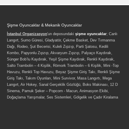
Şişme Oyuncaklar & Mekanik Oyuncaklar
İstanbul Organizasyon
'un deposundaki
şişme oyuncaklar
; Canlı
Langırt, Sumo Güresi, Gladyatör, Çekme Basket, Dev Tırmanma
Dağı, Rodeo, Şut Becerisi, Kuleli Zıpzıp, Parti Şatosu, Kedili
Kombo, Papyonlu Zıpzıp, Akvaryum Zıpzıp, Palyaço Kaydırak,
Sünger Bob’lu Kaydırak, Yeşil Şişme Kaydırak, Renkli Kaydırak,
Salto Trambolin – 4 Kişilik, Römork Trambolin – 6 Kişilik, Mini -Top
Havuzu, Renkli Top Havuzu, Beyaz Şişme Giriş Takı, Renkli Şişme
Giriş Takı, Takım Oyunları, Mini Survivor, Masa Langırtı, Mega
Langırt, Air Hokey, Sanal Gerçeklik Gözlüğü, Boks Makinası, 12 D
Sinema, Pamuk Şeker – Popcorn - Macun, Animasyon Ekibi,
Doğaçlama Yarışmalar, Ses Sistemleri, Gölgelik ve Çadır Kiralama