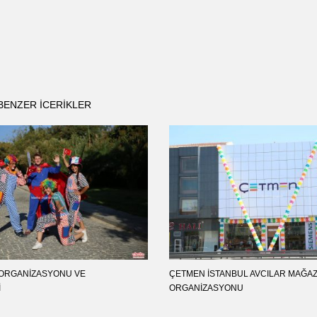
BENZER ICERIKLER
 ORGANIZASYONU VE
ÇETMEN İSTANBUL AVCILAR MAĞAZA
I
ORGANIZASYONU