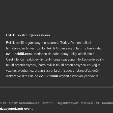
Evlilik Teklifi Organizasyonu
Evlilik teklifi organizasyonu alanında Türkiye’nin en kaliteli
firmalarından biriyiz. Evlilik Teklifi Organizasyonlarımız hakkında
evlilikteklifi.com
üzerinden de daha detaylı bilgi alabilirsiniz.
Özellikle Kumsalda evlilik teklifi organizasyonu, Helikopterde evlilik
teklifi organizasyonu, Yatta evlilik teklifi organizasyonu en yoğun
yapmış olduğumuz organizasyonlardır. Sadece İstanbul’da değil
Ankara ve İzmir’de de
evlilik teklifi
organizasyonları yapıyoruz…
r ve İzinsiz Kullanılamaz. "İstanbul Organizasyon" Markası TPE Tarafında
nizasyonu
izmir event