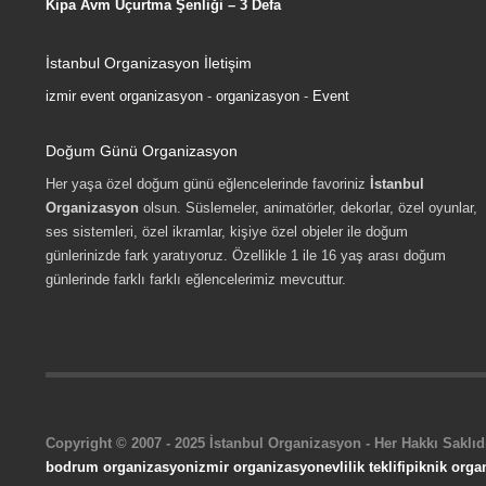
Kipa Avm Uçurtma Şenliği – 3 Defa
İstanbul Organizasyon İletişim
izmir event organizasyon
-
organizasyon
-
Event
Doğum Günü Organizasyon
Her yaşa özel doğum günü eğlencelerinde favoriniz
İstanbul
Organizasyon
olsun. Süslemeler, animatörler, dekorlar, özel oyunlar,
ses sistemleri, özel ikramlar, kişiye özel objeler ile doğum
günlerinizde fark yaratıyoruz. Özellikle 1 ile 16 yaş arası doğum
günlerinde farklı farklı eğlencelerimiz mevcuttur.
Copyright © 2007 - 2025 İstanbul Organizasyon - Her Hakkı Saklıdı
bodrum organizasyon
izmir organizasyon
evlilik teklifi
piknik orga