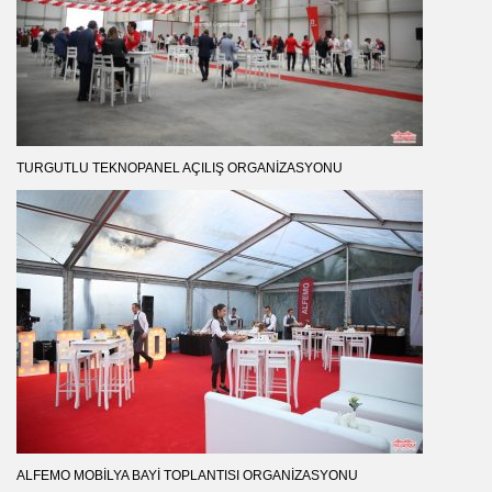
TURGUTLU TEKNOPANEL AÇILIŞ ORGANIZASYONU
ALFEMO MOBILYA BAYI TOPLANTISI ORGANIZASYONU