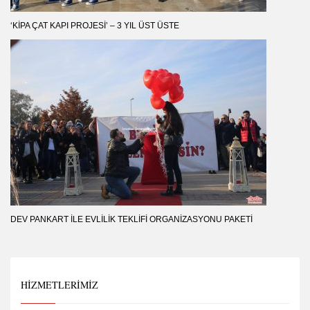
‘KIPA ÇAT KAPI PROJESI’ – 3 YIL ÜST ÜSTE
DEV PANKART ILE EVLILIK TEKLIFI ORGANIZASYONU PAKETI
HIZMETLERIMIZ