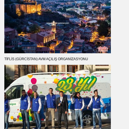
TIFLIS (GÜRCISTAN) AVM AÇILIŞ ORGANIZASYONU