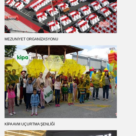
MEZUNIYET ORGANIZASYONU
KIPA AVM UÇURTMA ŞENLIĞI