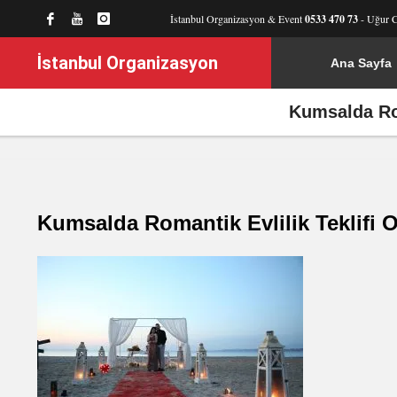
İstanbul Organizasyon & Event
0533 470 73
- Uğur 
İstanbul Organizasyon
Ana Sayfa
Kumsalda Rom
Kumsalda Romantik Evlilik Teklifi