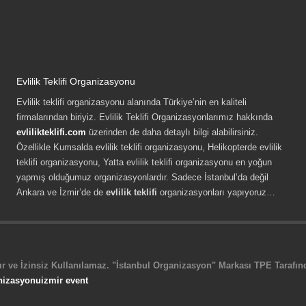
Evlilik Teklifi Organizasyonu
Evlilik teklifi organizasyonu alanında Türkiye’nin en kaliteli
firmalarından biriyiz. Evlilik Teklifi Organizasyonlarımız hakkında
evlilikteklifi.com
üzerinden de daha detaylı bilgi alabilirsiniz.
Özellikle Kumsalda evlilik teklifi organizasyonu, Helikopterde evlilik
teklifi organizasyonu, Yatta evlilik teklifi organizasyonu en yoğun
yapmış olduğumuz organizasyonlardır. Sadece İstanbul’da değil
Ankara ve İzmir’de de
evlilik teklifi
organizasyonları yapıyoruz…
r ve İzinsiz Kullanılamaz. "İstanbul Organizasyon" Markası TPE Tarafında
nizasyonu
izmir event