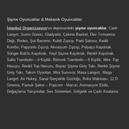
Şişme Oyuncaklar & Mekanik Oyuncaklar
İstanbul Organizasyon
'un deposundaki
şişme oyuncaklar
; Canlı
Langırt, Sumo Güresi, Gladyatör, Çekme Basket, Dev Tırmanma
Dağı, Rodeo, Şut Becerisi, Kuleli Zıpzıp, Parti Şatosu, Kedili
Kombo, Papyonlu Zıpzıp, Akvaryum Zıpzıp, Palyaço Kaydırak,
Sünger Bob’lu Kaydırak, Yeşil Şişme Kaydırak, Renkli Kaydırak,
Salto Trambolin – 4 Kişilik, Römork Trambolin – 6 Kişilik, Mini -Top
Havuzu, Renkli Top Havuzu, Beyaz Şişme Giriş Takı, Renkli Şişme
Giriş Takı, Takım Oyunları, Mini Survivor, Masa Langırtı, Mega
Langırt, Air Hokey, Sanal Gerçeklik Gözlüğü, Boks Makinası, 12 D
Sinema, Pamuk Şeker – Popcorn - Macun, Animasyon Ekibi,
Doğaçlama Yarışmalar, Ses Sistemleri, Gölgelik ve Çadır Kiralama