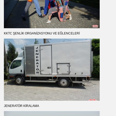
KKTC ŞENLIK ORGANIZASYONU VE EĞLENCELERI
JENERATÖR KIRALAMA