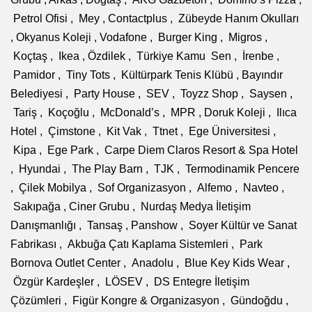
Petrol Ofisi , Mey , Contactplus , Zübeyde Hanım Okulları
, Okyanus Koleji , Vodafone , Burger King , Migros ,
Koçtaş , Ikea , Özdilek , Türkiye Kamu Sen , İrenbe ,
Pamidor , Tiny Tots , Kültürpark Tenis Klübü , Bayındır
Belediyesi , Party House , SEV , Toyzz Shop , Saysen ,
Tariş , Koçoğlu , McDonald’s , MPR , Doruk Koleji , Ilıca
Hotel , Çimstone , Kit Vak , Ttnet , Ege Üniversitesi ,
Kipa , Ege Park , Carpe Diem Claros Resort & Spa Hotel
, Hyundai , The Play Barn , TJK , Termodinamik Pencere
, Çilek Mobilya , Sof Organizasyon , Alfemo , Navteo ,
Sakıpağa , Ciner Grubu , Nurdaş Medya İletişim
Danışmanlığı , Tansaş , Panshow , Soyer Kültür ve Sanat
Fabrikası , Akbuğa Çatı Kaplama Sistemleri , Park
Bornova Outlet Center , Anadolu , Blue Key Kids Wear ,
Özgür Kardeşler , LÖSEV , DS Entegre İletişim
Çözümleri , Figür Kongre & Organizasyon , Gündoğdu ,