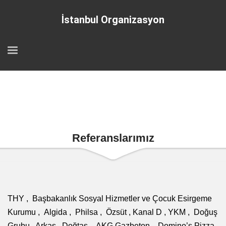
İstanbul Organizasyon
Referanslarımız
THY , Başbakanlık Sosyal Hizmetler ve Çocuk Esirgeme
Kurumu , Algida , Philsa , Özsüt , Kanal D , YKM , Doğuş
Grubu , Arkas , Doğtaş , AKG Gazbeton , Domino’s Pizza ,