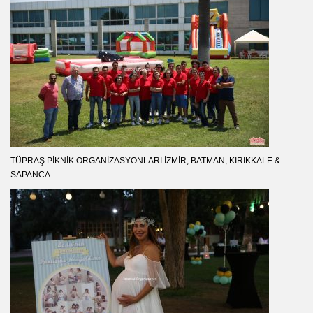
TÜPRAŞ PIKNIK ORGANIZASYONLARI İZMIR, BATMAN, KIRIKKALE &
SAPANCA