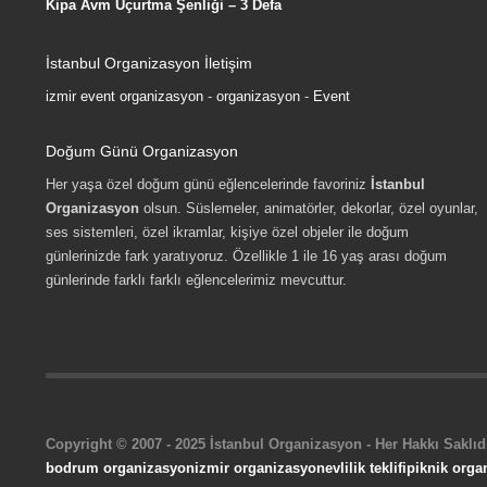
Kipa Avm Uçurtma Şenliği – 3 Defa
İstanbul Organizasyon İletişim
izmir event organizasyon
-
organizasyon
-
Event
Doğum Günü Organizasyon
Her yaşa özel doğum günü eğlencelerinde favoriniz
İstanbul
Organizasyon
olsun. Süslemeler, animatörler, dekorlar, özel oyunlar,
ses sistemleri, özel ikramlar, kişiye özel objeler ile doğum
günlerinizde fark yaratıyoruz. Özellikle 1 ile 16 yaş arası doğum
günlerinde farklı farklı eğlencelerimiz mevcuttur.
Copyright © 2007 - 2025 İstanbul Organizasyon - Her Hakkı Saklıdı
bodrum organizasyon
izmir organizasyon
evlilik teklifi
piknik orga