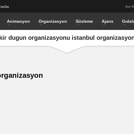
Candan
Ana S
Animasyon
Organizasyon
Süsleme
Ajans
Gıdal
kir dugun organizasyonu istanbul organizasyo
organizasyon