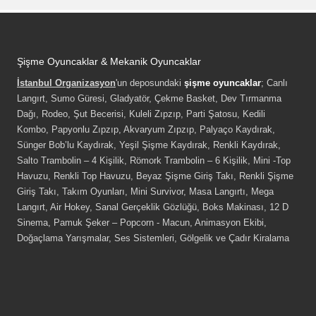
Şişme Oyuncaklar & Mekanik Oyuncaklar
İstanbul Organizasyon
'un deposundaki
şişme oyuncaklar
; Canlı
Langırt, Sumo Güresi, Gladyatör, Çekme Basket, Dev Tırmanma
Dağı, Rodeo, Şut Becerisi, Kuleli Zıpzıp, Parti Şatosu, Kedili
Kombo, Papyonlu Zıpzıp, Akvaryum Zıpzıp, Palyaço Kaydırak,
Sünger Bob’lu Kaydırak, Yeşil Şişme Kaydırak, Renkli Kaydırak,
Salto Trambolin – 4 Kişilik, Römork Trambolin – 6 Kişilik, Mini -Top
Havuzu, Renkli Top Havuzu, Beyaz Şişme Giriş Takı, Renkli Şişme
Giriş Takı, Takım Oyunları, Mini Survivor, Masa Langırtı, Mega
Langırt, Air Hokey, Sanal Gerçeklik Gözlüğü, Boks Makinası, 12 D
Sinema, Pamuk Şeker – Popcorn - Macun, Animasyon Ekibi,
Doğaçlama Yarışmalar, Ses Sistemleri, Gölgelik ve Çadır Kiralama