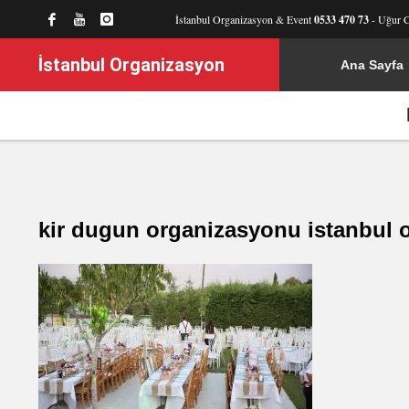
İstanbul Organizasyon & Event
0533 470 73
- Uğur 
İstanbul Organizasyon
Ana Sayfa
kir dugun organizasyonu istanbul 