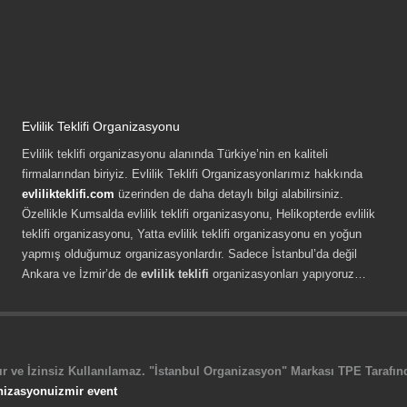
Evlilik Teklifi Organizasyonu
Evlilik teklifi organizasyonu alanında Türkiye’nin en kaliteli
firmalarından biriyiz. Evlilik Teklifi Organizasyonlarımız hakkında
evlilikteklifi.com
üzerinden de daha detaylı bilgi alabilirsiniz.
Özellikle Kumsalda evlilik teklifi organizasyonu, Helikopterde evlilik
teklifi organizasyonu, Yatta evlilik teklifi organizasyonu en yoğun
yapmış olduğumuz organizasyonlardır. Sadece İstanbul’da değil
Ankara ve İzmir’de de
evlilik teklifi
organizasyonları yapıyoruz…
r ve İzinsiz Kullanılamaz. "İstanbul Organizasyon" Markası TPE Tarafında
nizasyonu
izmir event