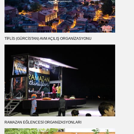
TIFLIS (GÜRCISTAN) AVM AÇILIŞ ORGANIZASYONU
RAMAZAN EĞLENCESI ORGANIZASYONLARI