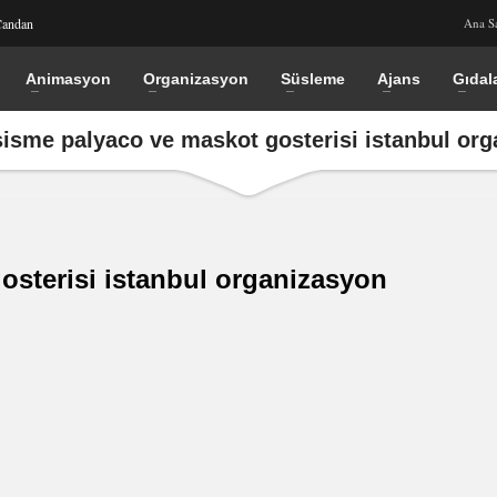
Candan
Ana S
Animasyon
Organizasyon
Süsleme
Ajans
Gıdal
sisme palyaco ve maskot gosterisi istanbul or
osterisi istanbul organizasyon