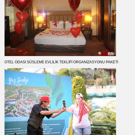
OTEL ODASI SÜSLEME EVLILIK TEKLIFI ORGANIZASYONU PAKETI