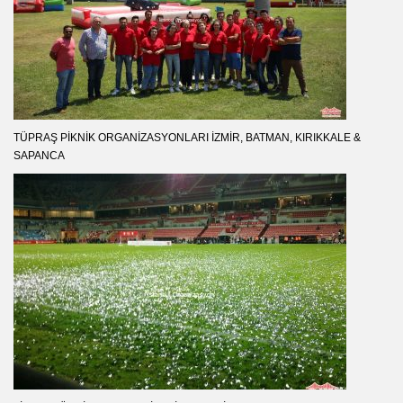
TÜPRAŞ PIKNIK ORGANIZASYONLARI İZMIR, BATMAN, KIRIKKALE &
SAPANCA