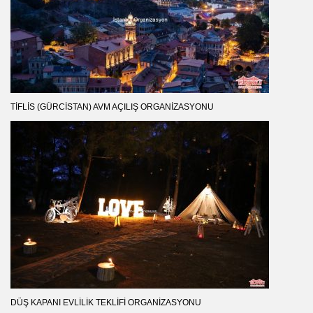
TIFLIS (GÜRCISTAN) AVM AÇILIŞ ORGANIZASYONU
DÜŞ KAPANI EVLILIK TEKLIFI ORGANIZASYONU