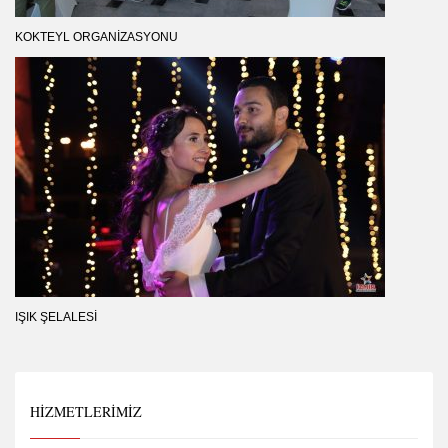
KOKTEYL ORGANIZASYONU
IŞIK ŞELALESI
HIZMETLERIMIZ